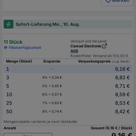
Merken
Sofort-Lieferung Mo., 10. Aug.
11 Stück
Verkauf und Versand:
Conrad Electronic
Filialverfügbarkeit
AGB
Kostenfreier Versand ab 100,00 €
Menge (Stück)
Ersparnis
Verpackungspreis
(zzgl. MwSt.)
1
9,16 €
-
3
8,82 €
4% = 0,34 €
5
8,71 €
5% = 0,45 €
10
8,59 €
6% = 0,57 €
25
8,53 €
7% = 0,63 €
50
8,42 €
8% = 0,74 €
Mengenrabatte variieren je nach Verkäufer
Anzahl
Gesamt (9,16 € / Stück)
9,16 €