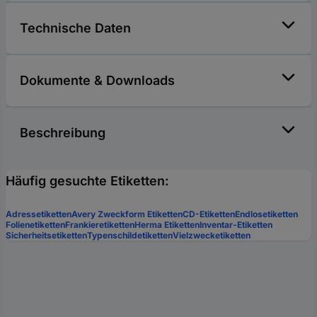
Technische Daten
Dokumente & Downloads
Beschreibung
Häufig gesuchte Etiketten:
Adressetiketten
Avery Zweckform Etiketten
CD-Etiketten
Endlosetiketten
Folienetiketten
Frankieretiketten
Herma Etiketten
Inventar-Etiketten
Sicherheitsetiketten
Typenschildetiketten
Vielzwecketiketten