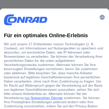
Der Conrad Newsletter
Jetzt anmelden und exklusive Aktionen,
aktuelle News und Angebote immer zuerst
erhalten.
Jetzt anmelden
Filialen
Versandkostenfrei ab 100,00 € zzgl. MwSt. **
Angebotsservice