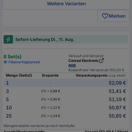
Weitere Varianten
Merken
Sofort-Lieferung Di., 11. Aug.
8 Set(s)
Verkauf und Versand:
Conrad Electronic
Filialverfügbarkeit
AGB
Kostenfreier Versand ab 100,00 €
Menge (Set(s))
Ersparnis
Verpackungspreis
(zzgl. MwSt.)
1
52,09 €
-
3
51,41 €
1% = 0,68 €
5
51,19 €
2% = 0,90 €
10
50,97 €
2% = 1,12 €
25
50,85 €
2% = 1,24 €
Mengenrabatte variieren je nach Verkäufer
Anzahl (Packungsgröße
Gesamt (52,09 € / Stück)