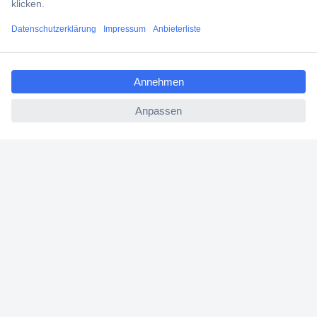
Beschaffungsservice
Für Geschäftskunden
E-Procurement
Open Catalog Interface (OCI)
Conrad Smart Procure (CSP)
Für Verkäufer
Für Affiliate
Für Lieferanten