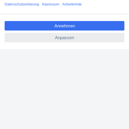
Angebotsservice
ccp.user.init.failed.titl
Beschaffungsservice
e
ccp.user.init.failed
Für Geschäftskunden
E-Procurement
Open Catalog Interface (OCI)
Conrad Smart Procure (CSP)
Für Verkäufer
Für Affiliate
Für Lieferanten