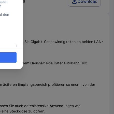
7 1200 MBit/s
Download
MBit/s erreichen Sie Gigabit-Geschwindigkeiten an beiden LAN-
teckdose in Ihrem Haushalt eine Datenautobahn: Mit
im äußeren Empfangsbereich profitieren so enorm von der
können Sie auch datenintensive Anwendungen wie
 eine Steckdose zu opfern.