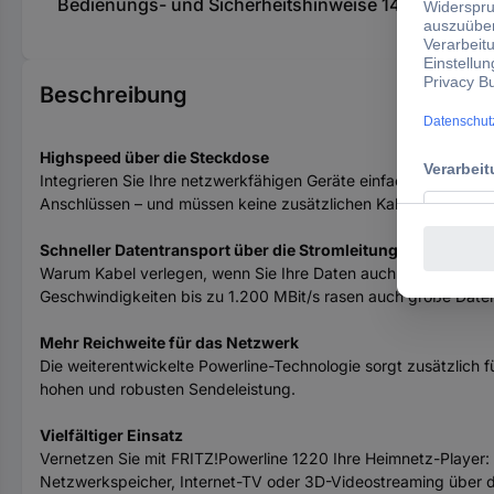
Bedienungs- und Sicherheitshinweise 1496730 FRITZ
Beschreibung
Highspeed über die Steckdose
Integrieren Sie Ihre netzwerkfähigen Geräte einfach über das 
Anschlüssen – und müssen keine zusätzlichen Kabel verlegen. 
Schneller Datentransport über die Stromleitung
Warum Kabel verlegen, wenn Sie Ihre Daten auch über die Str
Geschwindigkeiten bis zu 1.200 MBit/s rasen auch große Daten
Mehr Reichweite für das Netzwerk
Die weiterentwickelte Powerline-Technologie sorgt zusätzlich
hohen und robusten Sendeleistung.
Vielfältiger Einsatz
Vernetzen Sie mit FRITZ!Powerline 1220 Ihre Heimnetz-Player
Netzwerkspeicher, Internet-TV oder 3D-Videostreaming über d