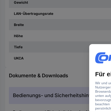
Gewicht
LAN-Übertragungsrate
Breite
Höhe
Tiefe
UKCA
Dokumente & Downloads
Bedienungs- und Sicherheitshinweise