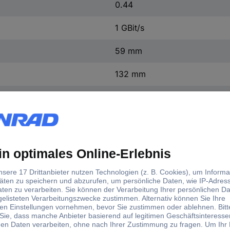
0.44
1 GBit/s
59 mm
132 mm
41 mm
Ja