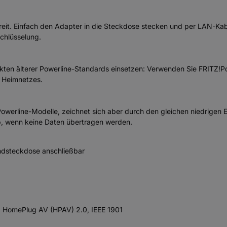
bereit. Einfach den Adapter in die Steckdose stecken und per LAN-K
schlüsselung.
ukten älterer Powerline-Standards einsetzen: Verwenden Sie FRITZ!
s Heimnetzes.
Powerline-Modelle, zeichnet sich aber durch den gleichen niedrigen 
b, wenn keine Daten übertragen werden.
ndsteckdose anschließbar
et, HomePlug AV (HPAV) 2.0, IEEE 1901