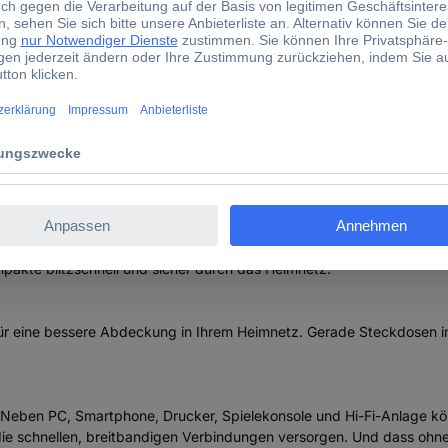
! Powerline Starter Kit FRITZ!Powerline 1220 Set 2000273
Stromnetz in Ihr Heimnetz. Mit rasantem Powerline für bis zu 1.200 
Dank der integrierten Steckdose geht Ihnen kein Anschluss verloren.
omleitung schicken können? FRITZ!Powerline 1220 macht aus jeder S
pakte blitzschnell und sicher durch das Heimnetz.
 für eine bessere Abdeckung in Ihrem Heimnetz. Gerade Steckdosen 
: Neben PC, Smartphone, Drucker, Spielekonsole und Hi-Fi-Anlage 
ie schnellen, breitbandigen Verbindungen versorgen. Und dass ohne