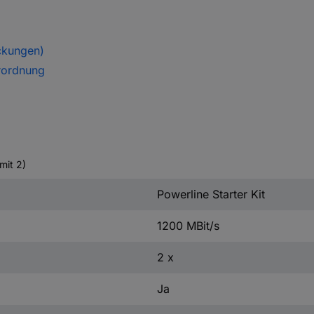
ckungen)
rordnung
mit 2)
Powerline Starter Kit
1200 MBit/s
2 x
Ja