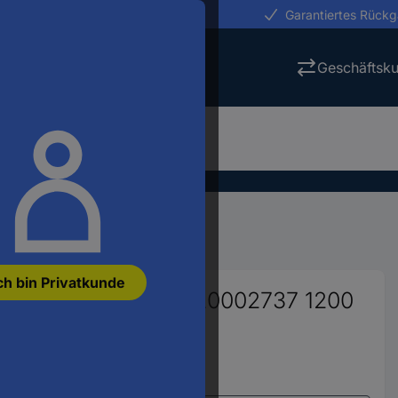
erungen in 24h
Garantiertes Rück
Geschäftsk
ch bin Privatkunde
!Powerline 1220 Set 20002737 1200
30