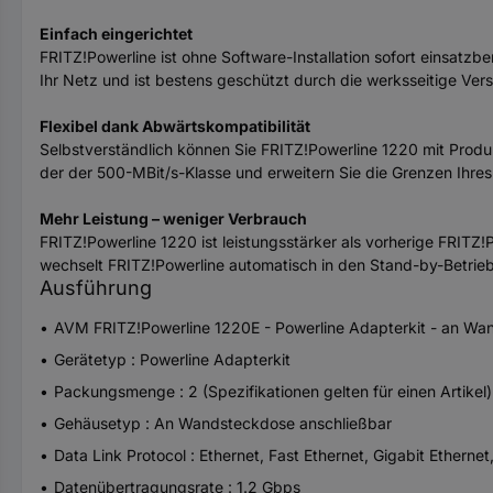
Einfach eingerichtet
FRITZ!Powerline ist ohne Software-Installation sofort einsatz
Ihr Netz und ist bestens geschützt durch die werksseitige Ver
Flexibel dank Abwärtskompatibilität
Selbstverständlich können Sie FRITZ!Powerline 1220 mit Prod
der der 500-MBit/s-Klasse und erweitern Sie die Grenzen Ihre
Mehr Leistung – weniger Verbrauch
FRITZ!Powerline 1220 ist leistungsstärker als vorherige FRITZ!
wechselt FRITZ!Powerline automatisch in den Stand-by-Betrie
Ausführung
AVM FRITZ!Powerline 1220E - Powerline Adapterkit - an Wa
Gerätetyp : Powerline Adapterkit
Packungsmenge : 2 (Spezifikationen gelten für einen Artikel)
Gehäusetyp : An Wandsteckdose anschließbar
Data Link Protocol : Ethernet, Fast Ethernet, Gigabit Ethern
Datenübertragungsrate : 1.2 Gbps