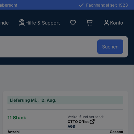
gaberecht
Fachhandel seit 1923
unde
Hilfe & Support
Konto
Suchen
Lieferung Mi., 12. Aug.
11 Stück
Verkauf und Versand:
OTTO Office
AGB
Anzahl
Gesamt