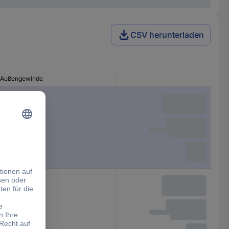
CSV herunterladen
Außengewinde
M3 x 6
M4 x 8