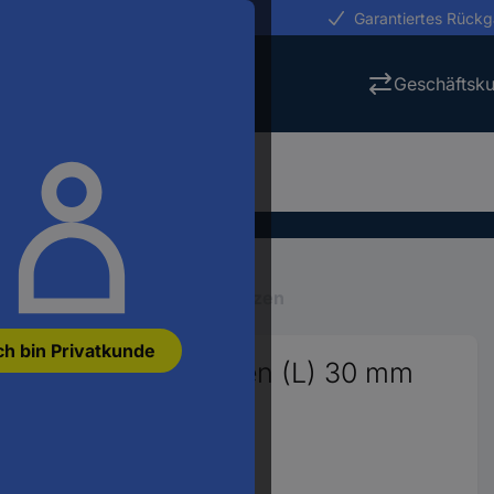
erungen in 24h
Garantiertes Rück
Geschäftsk
latten-Zubehör
Abstandsbolzen
ch bin Privatkunde
Außen Abstandsbolzen (L) 30 mm