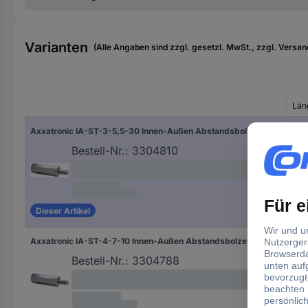
Varianten
(Alle Angaben sind zzgl. gesetzl. MwSt., zzgl. Versan
Län
Axxatronic IA-ST-3-5,5-30 Innen-Außen Abstandsbolzen (L) 30 mm M3 x 7 M3 x 6 Stahl verzinkt 1 St.
30
Bestell-Nr.:
3304810
Dieser Artikel
Axxatronic IA-ST-4-7-10 Innen-Außen Abstandsbolzen (L) 10 mm M4 x 6 M4 x 8 Stahl verzinkt 1 St.
10 
Bestell-Nr.:
3304788