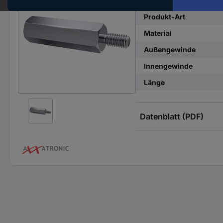
Hst.-
Teile-
Produkt-Art
Nr.
Material
ein
Außengewinde
Innengewinde
Länge
Datenblatt (PDF)