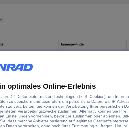
d)
ge
Innengewinde
 mm
M3 x 7
mm
M4 x 6