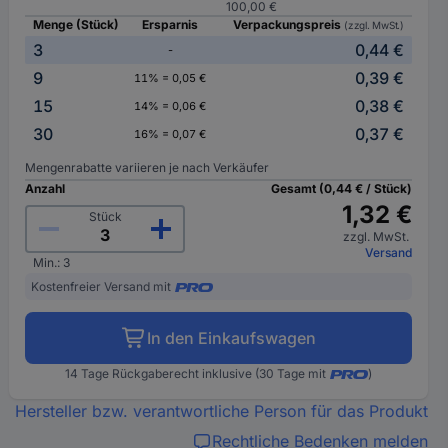
100,00 €
Menge (Stück)
Ersparnis
Verpackungspreis
(zzgl. MwSt.)
3
0,44 €
-
9
0,39 €
11% = 0,05 €
15
0,38 €
14% = 0,06 €
30
0,37 €
16% = 0,07 €
Mengenrabatte variieren je nach Verkäufer
Anzahl
Gesamt (0,44 € / Stück)
1,32 €
Stück
zzgl. MwSt.
Versand
Min.: 3
Kostenfreier Versand mit
In den Einkaufswagen
14 Tage Rückgaberecht inklusive (30 Tage mit
)
Hersteller bzw. verantwortliche Person für das Produkt
Rechtliche Bedenken melden