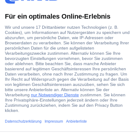
Der Conrad Newsletter
Jetzt anmelden und exklusive Aktionen,
aktuelle News und Angebote immer zuerst
erhalten.
Jetzt anmelden
Filialen
Versandkostenfrei ab 100,00 € zzgl. MwSt. **
Angebotsservice
ccp.user.init.failed.titl