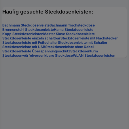
Häufig gesuchte Steckdosenleisten:
Bachmann Steckdosenleiste
Bachmann Tischsteckdose
Brennenstuhl Steckdosenleiste
Hama Steckdosenleiste
Kopp Steckdosenleisten
Master Slave Steckdosenleiste
Steckdosenleiste einzeln schaltbar
Steckdosenleiste mit Flachstecker
Steckdosenleiste mit Fußschalter
Steckdosenleiste mit Schalter
Steckdosenleiste mit USB
Steckdosenleiste ohne Kabel
Steckdosenleiste Überspannungsschutz
Steckdosenturm
Steckdosenwürfel
versenkbare Steckdose
WLAN Steckdosenleisten