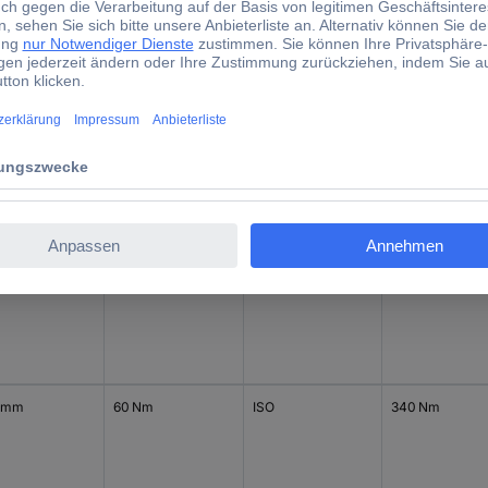
 mm
60 Nm
Werksstandard
340 Nm
(ohne Zertifikat)
 mm
80 Nm
ISO
400 Nm
 mm
60 Nm
ISO
340 Nm