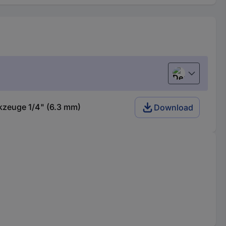
Deutsch (Deu
kzeuge 1/4" (6.3 mm)
Download