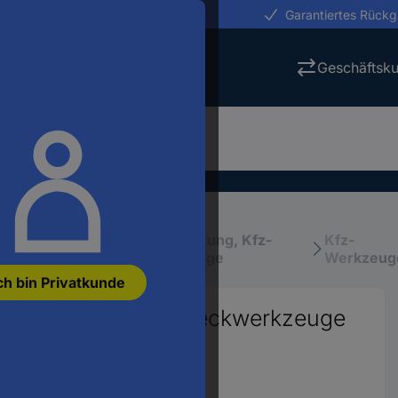
erungen in 24h
Garantiertes Rück
Geschäftsk
ge, Wartung &
Kfz-Wartung, Kfz-
Kfz-
ung
Werkzeuge
Werkzeug
ch bin Privatkunde
üssel-Set für Einsteckwerkzeuge
22