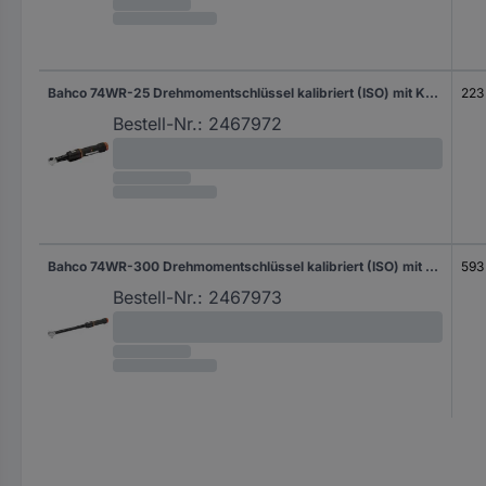
Bahco 74WR-25 Drehmomentschlüssel kalibriert (ISO) mit Knarre, mit Durchsteckvierkant, ausschaltend, für Einsteckwerkzeuge 5 - 25 Nm
223
Bestell-Nr.:
2467972
Bahco 74WR-300 Drehmomentschlüssel kalibriert (ISO) mit Knarre, mit Durchsteckvierkant, ausschaltend 1/2" (12.5 mm) 60 - 300 Nm
593
Bestell-Nr.:
2467973