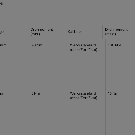
d)
Drehmoment
Drehmoment
ge
Kalibriert
(min.)
(max.)
 mm
20 Nm
Werksstandard
100 Nm
(ohne Zertifikat)
 mm
3 Nm
Werksstandard
15 Nm
(ohne Zertifikat)