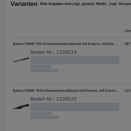
Varianten
(Alle Angaben sind zzgl. gesetzl. MwSt., zzgl. Versan
Län
Bahco 74WR-100 Drehmomentschlüssel mit Knarre, mit Durchsteckvierkant, ausschaltend 1/2" (12.5 mm) 20 - 100 Nm
387
Bestell-Nr.:
2339524
Bahco 74WR-15 Drehmomentschlüssel mit Knarre, mit Durchsteckvierkant, ausschaltend, für Einsteckwerkzeuge 3 - 15 Nm
223
Bestell-Nr.:
2339525