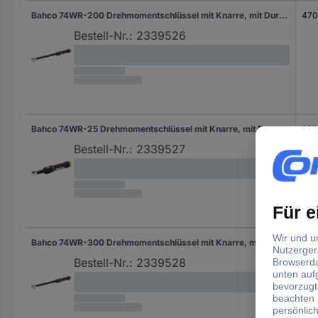
Bahco 74WR-200 Drehmomentschlüssel mit Knarre, mit Durchsteckvierkant, ausschaltend 1/2" (12.5 mm) 40 - 200 Nm
47
Bestell-Nr.:
2339526
Bahco 74WR-25 Drehmomentschlüssel mit Knarre, mit Durchsteckvierkant, ausschaltend, für Einsteckwerkzeuge 5 - 25 Nm
223
Bestell-Nr.:
2339527
Bahco 74WR-300 Drehmomentschlüssel mit Knarre, mit Durchsteckvierkant, ausschaltend 1/2" (12.5 mm) 60 - 300 Nm
593
Bestell-Nr.:
2339528