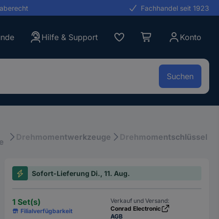
gaberecht
Fachhandel seit 1923
unde
Hilfe & Support
Konto
Suchen
Drehmomentwerkzeuge
Drehmomentschlüssel
e
Sofort-Lieferung Di., 11. Aug.
1 Set(s)
Verkauf und Versand:
Conrad Electronic
Filialverfügbarkeit
AGB