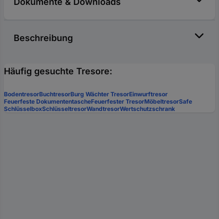
Dokumente & Downloads
Beschreibung
Häufig gesuchte Tresore:
Bodentresor
Buchtresor
Burg Wächter Tresor
Einwurftresor
Feuerfeste Dokumententasche
Feuerfester Tresor
Möbeltresor
Safe
Schlüsselbox
Schlüsseltresor
Wandtresor
Wertschutzschrank