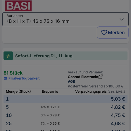
Varianten
Merken
Sofort-Lieferung Di., 11. Aug.
81 Stück
Verkauf und Versand:
Conrad Electronic
Filialverfügbarkeit
AGB
Kostenfreier Versand ab 100,00 €
Menge (Stück)
Ersparnis
Verpackungspreis
(zzgl. MwSt.)
1
5,03 €
-
5
4,82 €
4% = 0,21 €
10
4,75 €
6% = 0,28 €
25
4,68 €
7% = 0,35 €