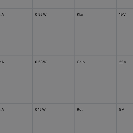
mA
0.95 W
Klar
19 V
mA
0.53 W
Gelb
22 V
mA
0.15 W
Rot
5 V