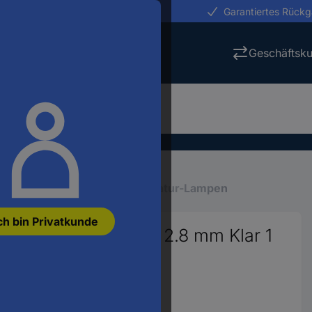
erungen in 24h
Garantiertes Rück
Geschäftsk
einleuchtmittel
Micro-, Miniatur-Lampen
ch bin Privatkunde
e 5 V 0.15 W Bi-Pin 2.8 mm Klar 1