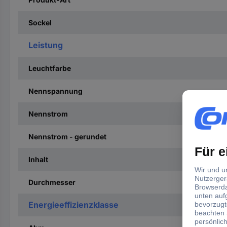
Sockel
Leistung
Leuchtfarbe
Nennspannung
Nennstrom
Nennstrom - gerundet
Inhalt
Durchmesser
Energieeffizienzklasse