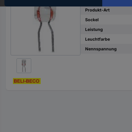
Hst.-
Teile-
Produkt-Art
Nr.
Sockel
ein
Leistung
Leuchtfarbe
Nennspannung