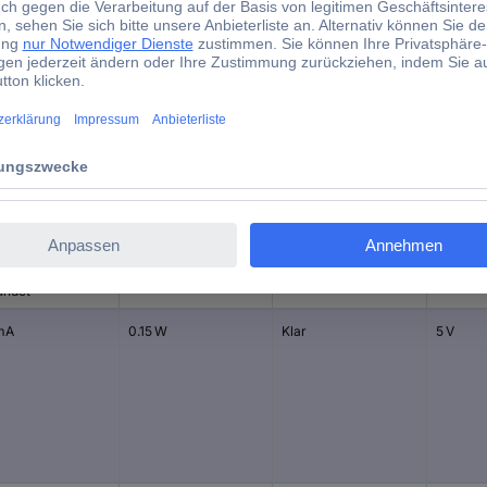
(Ø) 4 mm
Nein
68511
d)
nstrom -
Leistung
Leuchtfarbe
Nennsp
undet
mA
0.15 W
Klar
5 V