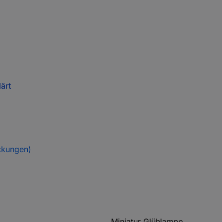
ärt
ckungen)
Miniatur Glühlampe