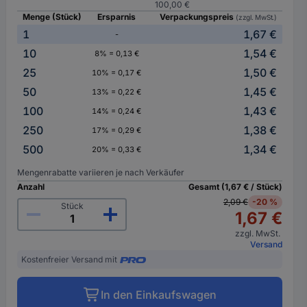
100,00 €
Menge (Stück)
Ersparnis
Verpackungspreis
(zzgl. MwSt.)
1
1,67 €
-
10
1,54 €
8% = 0,13 €
25
1,50 €
10% = 0,17 €
50
1,45 €
13% = 0,22 €
100
1,43 €
14% = 0,24 €
250
1,38 €
17% = 0,29 €
500
1,34 €
20% = 0,33 €
Mengenrabatte variieren je nach Verkäufer
Anzahl
Gesamt (1,67 € / Stück)
2,09 €
-20 %
Stück
1,67 €
zzgl. MwSt.
Versand
Kostenfreier Versand mit
In den Einkaufswagen