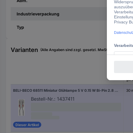
Abm.
Industrieverpackung
Typ
Varianten
(Alle Angaben sind zzgl. gesetzl. MwSt., zzgl. Versan
Nen
ger
BELI-BECO 68511 Miniatur Glühlampe 5 V 0.15 W Bi-Pin 2.8 mm Klar 1 St.
30 
Bestell-Nr.:
1437411
Dieser Artikel