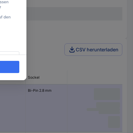
CSV herunterladen
annung
Sockel
Bi-Pin 2.8 mm