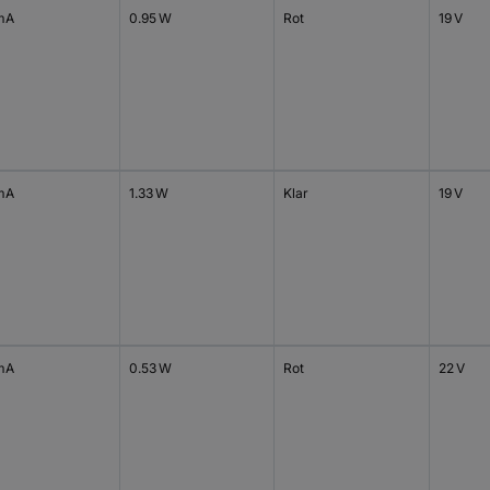
mA
0.95 W
Rot
19 V
mA
1.33 W
Klar
19 V
mA
0.53 W
Rot
22 V