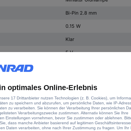
Bi-Pin 2.8 mm
0.15 W
Klar
5 V
30 mA
30 mA
1 St.
4 mm
n.rel