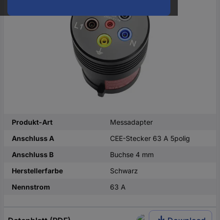
oder
eine
Hst.-
Teile-
Nr.
ein
Produkt-Art
Messadapter
Anschluss A
CEE-Stecker 63 A 5polig
Anschluss B
Buchse 4 mm
Herstellerfarbe
Schwarz
Nennstrom
63 A