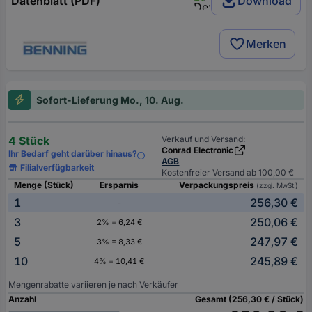
Datenblatt (PDF)
Download
Merken
Sofort-Lieferung Mo., 10. Aug.
4 Stück
Verkauf und Versand:
Conrad Electronic
Ihr Bedarf geht darüber hinaus?
AGB
Filialverfügbarkeit
Kostenfreier Versand ab 100,00 €
Menge (Stück)
Ersparnis
Verpackungspreis
(zzgl. MwSt.)
1
256,30 €
-
3
250,06 €
2% = 6,24 €
5
247,97 €
3% = 8,33 €
10
245,89 €
4% = 10,41 €
Mengenrabatte variieren je nach Verkäufer
Anzahl
Gesamt (256,30 € / Stück)