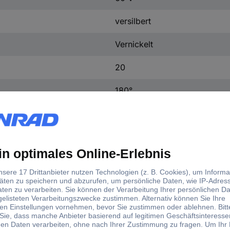
versilbert
Vernickelt
20
180°
09-0320-00-05
5
0.75 mm²
0.75 mm² (max)
IP40
680