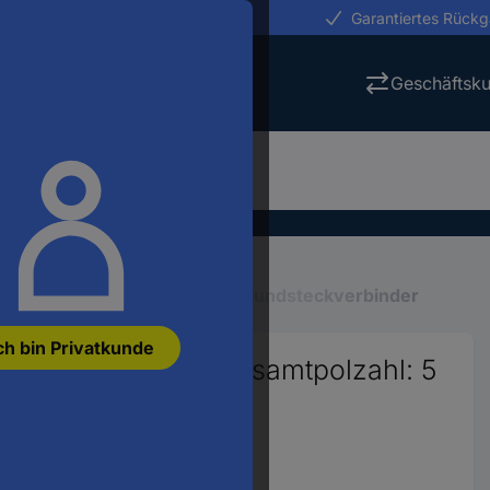
erungen in 24h
Garantiertes Rück
Geschäftsk
Industriesteckverbinder
Rundsteckverbinder
ch bin Privatkunde
 Buchse, Einbau Gesamtpolzahl: 5
t.
38670