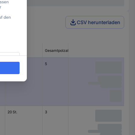
CSV herunterladen
Inhalt
Gesamtpolzahl
Nennspannung
1 St.
5
60 V
20 St.
3
250 V