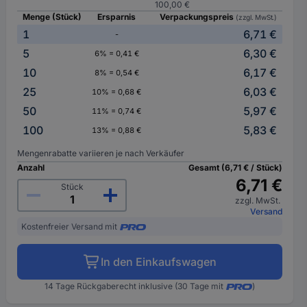
100,00 €
Menge (Stück)
Ersparnis
Verpackungspreis
(zzgl. MwSt.)
1
6,71 €
-
5
6,30 €
6% = 0,41 €
10
6,17 €
8% = 0,54 €
25
6,03 €
10% = 0,68 €
50
5,97 €
11% = 0,74 €
100
5,83 €
13% = 0,88 €
Mengenrabatte variieren je nach Verkäufer
Anzahl
Gesamt (6,71 € / Stück)
6,71 €
Stück
zzgl. MwSt.
Versand
Kostenfreier Versand mit
In den Einkaufswagen
14 Tage Rückgaberecht inklusive (30 Tage mit
)