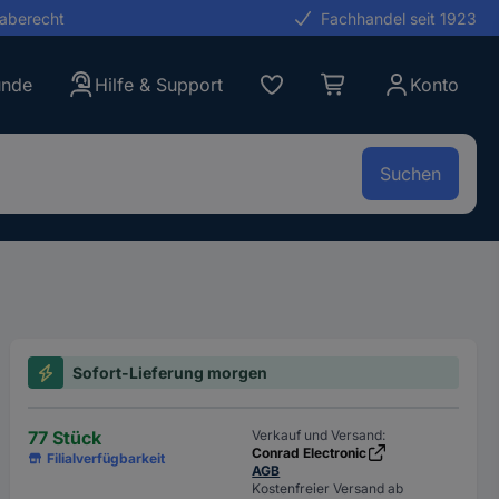
gaberecht
Fachhandel seit 1923
unde
Hilfe & Support
Konto
Suchen
Sofort-Lieferung morgen
77 Stück
Verkauf und Versand:
Conrad Electronic
Filialverfügbarkeit
AGB
Kostenfreier Versand ab