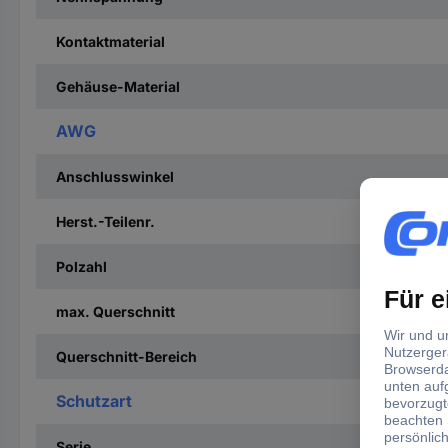
Kontaktmaterial
Gehäuse-Material
AWG
Anschlusswinkel
Herst.-Teilenr.
Polzahl
max. Querschnitt
Querschnitt-Bereich
Schutzart
Serie