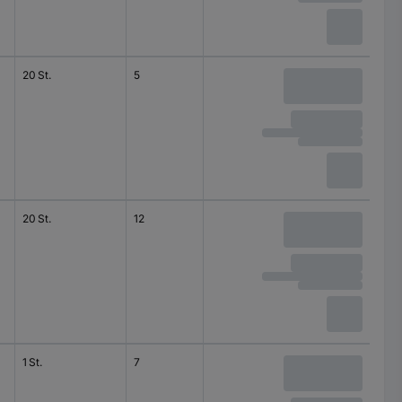
20 St.
5
60 V
20 St.
12
60 V
1 St.
7
125 V