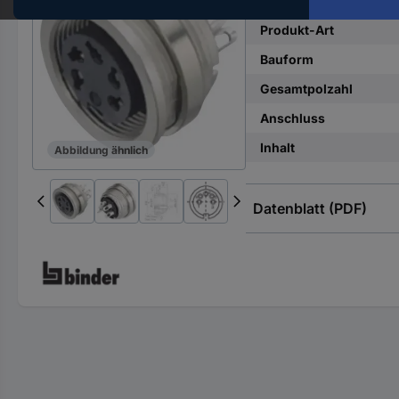
Hst.-
Teile-
Produkt-Art
Nr.
Bauform
ein
Gesamtpolzahl
Anschluss
Inhalt
Abbildung ähnlich
Datenblatt (PDF)