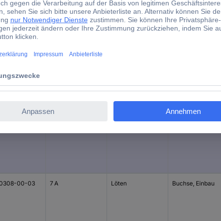
d)
Nennstrom -
Anschluss
Bauform
gerundet
0320-00-05
6 A
Löten
Buchse, Einbau
0308-00-03
7 A
Löten
Buchse, Einbau