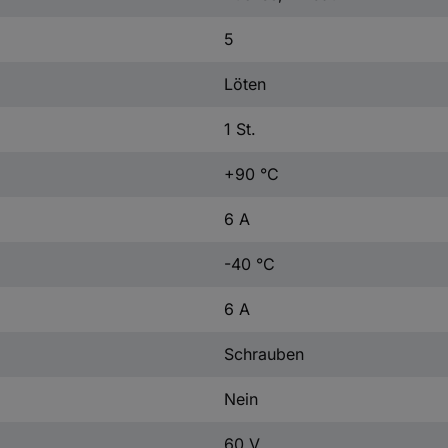
5
Löten
1 St.
+90 °C
6 A
-40 °C
6 A
Schrauben
Nein
60 V