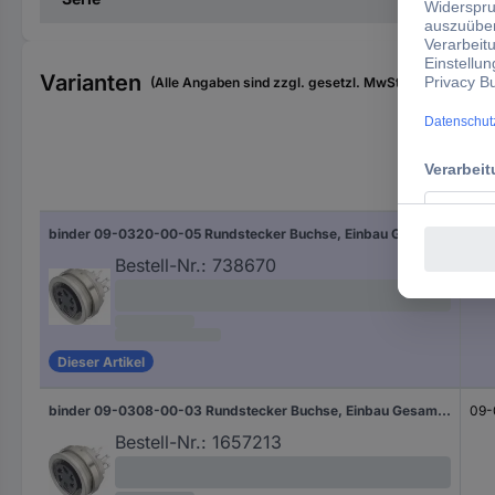
Varianten
(Alle Angaben sind zzgl. gesetzl. MwSt., zzgl. Versan
Typ
binder 09-0320-00-05 Rundstecker Buchse, Einbau Gesamtpolzahl: 5 Serie (Rundsteckverbinder): 680 1 St.
09-
Bestell-Nr.:
738670
Dieser Artikel
binder 09-0308-00-03 Rundstecker Buchse, Einbau Gesamtpolzahl: 3 Serie (Rundsteckverbinder): 680 20 St.
09-
Bestell-Nr.:
1657213