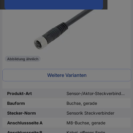
oder
eine
Hst.-
Teile-
Nr.
ein
Abbildung ähnlich
Weitere Varianten
Produkt-Art
Sensor-/Aktor-Steckverbinder, konfektioniert
Bauform
Buchse, gerade
Stecker-Norm
Sensorik Steckverbinder
Anschlussseite A
M8-Buchse, gerade
Anschlussseite B
Kabel, offenes Ende