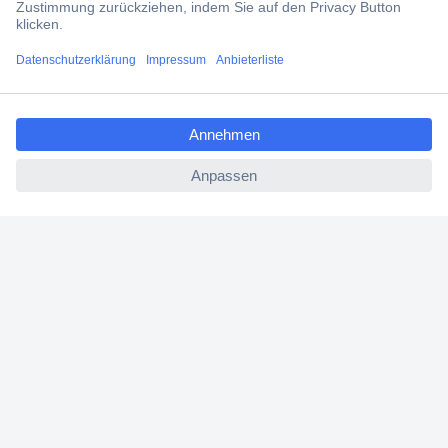
Filialen
ccp.user.init.failed.titl
Versandkostenfrei ab 100,00 € zzgl. MwSt. **
e
Angebotsservice
ccp.user.init.failed
Beschaffungsservice
Für Geschäftskunden
E-Procurement
Open Catalog Interface (OCI)
Conrad Smart Procure (CSP)
Für Verkäufer