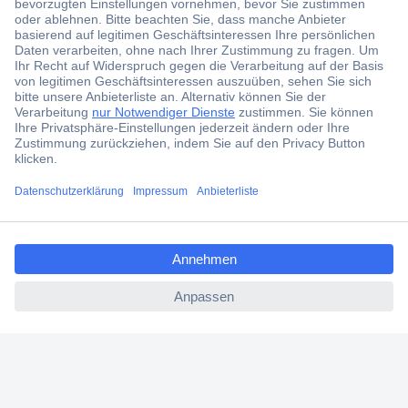
Jetzt anmelden und exklusive Aktionen,
aktuelle News und Angebote immer zuerst
erhalten.
Jetzt anmelden
Filialen
Versandkostenfrei ab 100,00 € zzgl. MwSt. **
ccp.user.init.failed.titl
Angebotsservice
e
Beschaffungsservice
ccp.user.init.failed
Für Geschäftskunden
E-Procurement
Open Catalog Interface (OCI)