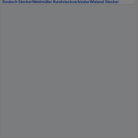
Deutsch Stecker
Weidmüller Rundsteckverbinder
Wieland Stecker