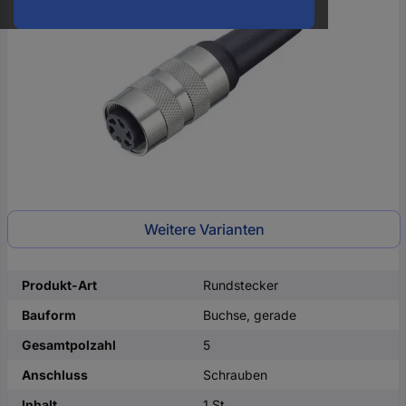
oder
eine
Hst.-
Teile-
Nr.
ein
Weitere Varianten
Produkt-Art
Rundstecker
Bauform
Buchse, gerade
Gesamtpolzahl
5
Anschluss
Schrauben
Inhalt
1 St.