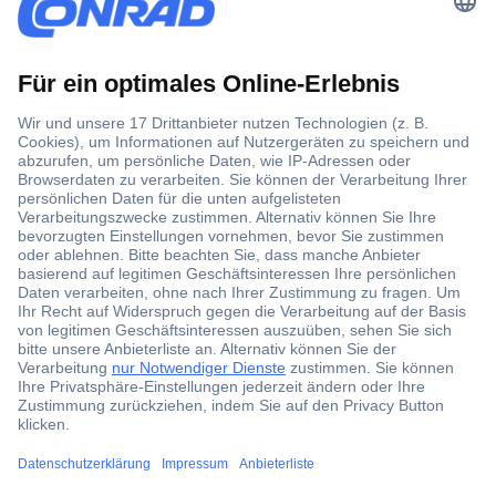
Der Conrad Newsletter
Jetzt anmelden und exklusive Aktionen,
aktuelle News und Angebote immer zuerst
erhalten.
Jetzt anmelden
Filialen
Versandkostenfrei ab 100,00 € zzgl. MwSt. **
Angebotsservice