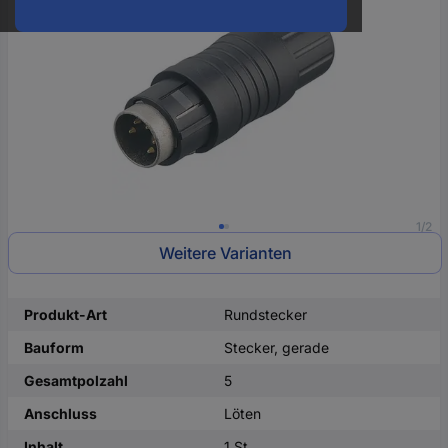
oder
eine
Hst.-
Teile-
Nr.
ein
1/2
Weitere Varianten
Produkt-Art
Rundstecker
Bauform
Stecker, gerade
Gesamtpolzahl
5
Anschluss
Löten
Inhalt
1 St.