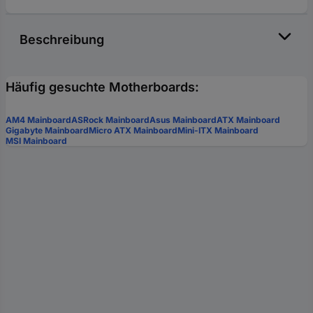
Beschreibung
Häufig gesuchte Motherboards:
AM4 Mainboard
ASRock Mainboard
Asus Mainboard
ATX Mainboard
Gigabyte Mainboard
Micro ATX Mainboard
Mini-ITX Mainboard
MSI Mainboard