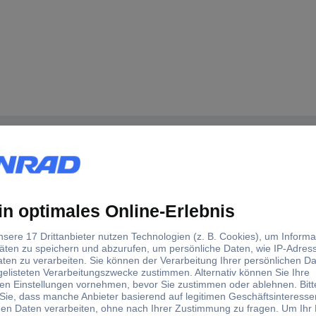
Nass-/Trockensauger
herausnehmbarer Wassertank
230 V
750 W
2.2 l
6.7 m