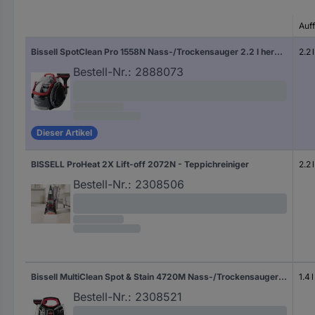
Auf
Bissell SpotClean Pro 1558N Nass-/Trockensauger 2.2 l herausnehmbarer Wassertank
2.2 l
Bestell-Nr.:
2888073
Dieser Artikel
BISSELL ProHeat 2X Lift-off 2072N - Teppichreiniger
2.2 l
Bestell-Nr.:
2308506
Bissell MultiClean Spot & Stain 4720M Nass-/Trockensauger 1.4 l herausnehmbarer Wassertank
1.4 l
Bestell-Nr.:
2308521