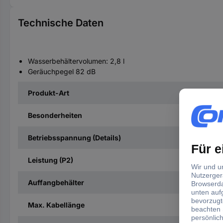
Technische Daten
Wasserbehältervolumen: 2,8 l
Geräuchpegel 82 dB
Produkt-Art
Besonderheiten
Betriebsspannung (Details)
Leistung (P2)
Auffangbehälter
Max. Kabellänge