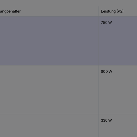
fangbehälter
Leistung (P2)
750 W
800 W
330 W