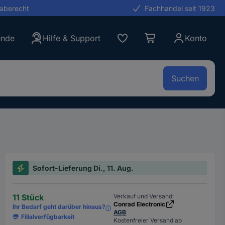
gaberecht
Fachhandel seit 1923
unde
Hilfe & Support
Konto
Suchen
Sofort-Lieferung Di., 11. Aug.
11 Stück
Verkauf und Versand:
Conrad Electronic
Ihr Bedarf geht darüber hinaus?
AGB
Filialverfügbarkeit
Kostenfreier Versand ab