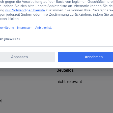
37 cm
315 mm
405 mm
(L x B x H) 37 cm x 315 mm
5.8 kg
Mehrfarbig
Beutellos
nicht relevant
d)