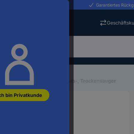
erungen in 24h
Garantiertes Rück
Geschäftsk
euge, Gebäudereinigung
Nass-, Trockensauger
ch bin Privatkunde
/Trockensauger 2.2 l