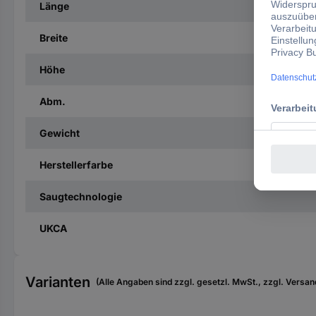
Länge
Breite
Höhe
Abm.
Gewicht
Herstellerfarbe
Saugtechnologie
UKCA
Varianten
(Alle Angaben sind zzgl. gesetzl. MwSt., zzgl. Versan