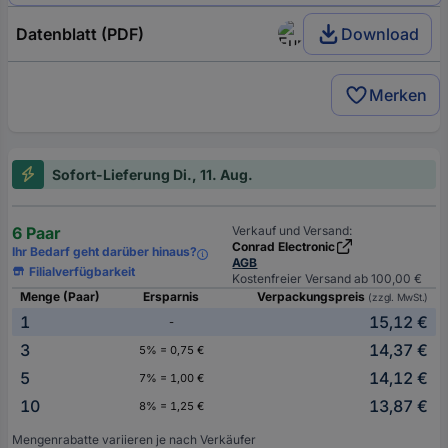
Datenblatt (PDF)
Download
Merken
Sofort-Lieferung Di., 11. Aug.
6 Paar
Verkauf und Versand:
Conrad Electronic
Ihr Bedarf geht darüber hinaus?
AGB
Filialverfügbarkeit
Kostenfreier Versand ab 100,00 €
Menge (Paar)
Ersparnis
Verpackungspreis
(zzgl. MwSt.)
1
15,12 €
-
3
14,37 €
5% = 0,75 €
5
14,12 €
7% = 1,00 €
10
13,87 €
8% = 1,25 €
Mengenrabatte variieren je nach Verkäufer