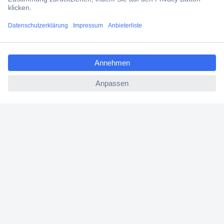
Versandkostenfrei ab 100,00 € zzgl. MwSt. **
Angebotsservice
ccp.user.init.failed.titl
Beschaffungsservice
e
ccp.user.init.failed
Für Geschäftskunden
E-Procurement
Open Catalog Interface (OCI)
Conrad Smart Procure (CSP)
Für Verkäufer
Für Affiliate