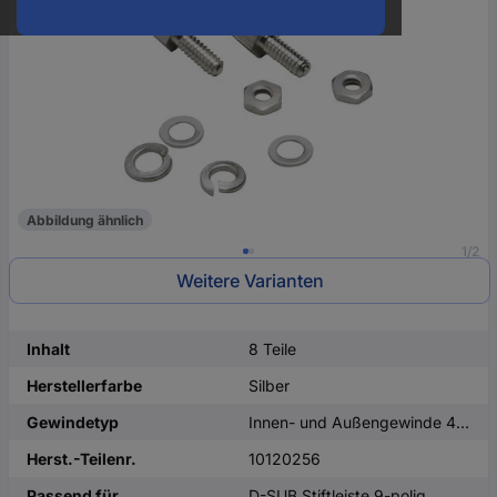
oder
eine
Hst.-
Teile-
Nr.
ein
Abbildung ähnlich
1/2
Weitere Varianten
Inhalt
8 Teile
Herstellerfarbe
Silber
Gewindetyp
Innen- und Außengewinde 4-40 UNC
Herst.-Teilenr.
10120256
Passend für
D-SUB Stiftleiste 9-polig