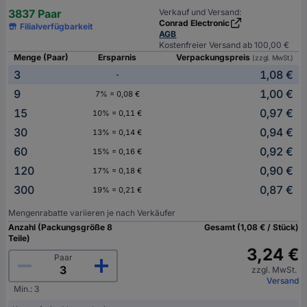
3837 Paar
Verkauf und Versand:
Conrad Electronic
Filialverfügbarkeit
AGB
Kostenfreier Versand ab 100,00 €
Menge (Paar)
Ersparnis
Verpackungspreis
(zzgl. MwSt.)
3
1,08 €
-
9
1,00 €
7% = 0,08 €
15
0,97 €
10% = 0,11 €
30
0,94 €
13% = 0,14 €
60
0,92 €
15% = 0,16 €
120
0,90 €
17% = 0,18 €
300
0,87 €
19% = 0,21 €
Mengenrabatte variieren je nach Verkäufer
Anzahl (Packungsgröße 8
Gesamt (1,08 € / Stück)
Teile)
3,24 €
Paar
zzgl. MwSt.
Versand
Min.: 3