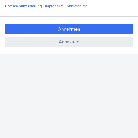
Filialen
ccp.user.init.failed.titl
Versandkostenfrei ab 100,00 € zzgl. MwSt. **
e
Angebotsservice
ccp.user.init.failed
Beschaffungsservice
Für Geschäftskunden
E-Procurement
Open Catalog Interface (OCI)
Conrad Smart Procure (CSP)
Für Verkäufer
Für Affiliate