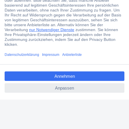
Der Conrad Newsletter
Jetzt anmelden und exklusive Aktionen,
aktuelle News und Angebote immer zuerst
erhalten.
Jetzt anmelden
ccp.user.init.failed.titl
Filialen
e
Versandkostenfrei ab 100,00 € zzgl. MwSt. **
ccp.user.init.failed
Angebotsservice
Beschaffungsservice
Für Geschäftskunden