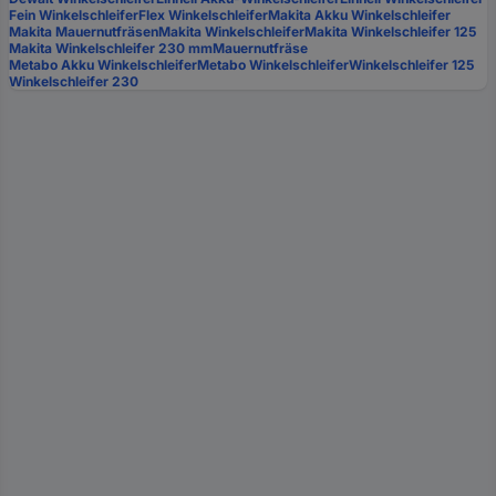
Fein Winkelschleifer
Flex Winkelschleifer
Makita Akku Winkelschleifer
Makita Mauernutfräsen
Makita Winkelschleifer
Makita Winkelschleifer 125
Makita Winkelschleifer 230 mm
Mauernutfräse
Metabo Akku Winkelschleifer
Metabo Winkelschleifer
Winkelschleifer 125
Winkelschleifer 230