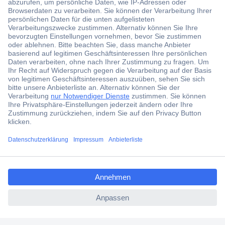
Der Conrad Newsletter
Jetzt anmelden und exklusive Aktionen,
aktuelle News und Angebote immer zuerst
erhalten.
Jetzt anmelden
Filialen
Versandkostenfrei ab 100,00 € zzgl. MwSt. **
ccp.user.init.failed.titl
Angebotsservice
e
Beschaffungsservice
ccp.user.init.failed
Für Geschäftskunden