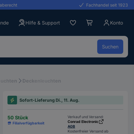
gaberecht
Fachhandel seit 1923
unde
Hilfe & Support
Konto
Suchen
euchten
Deckenleuchten
Sofort-Lieferung Di., 11. Aug.
50 Stück
Verkauf und Versand:
Conrad Electronic
Filialverfügbarkeit
AGB
Kostenfreier Versand ab