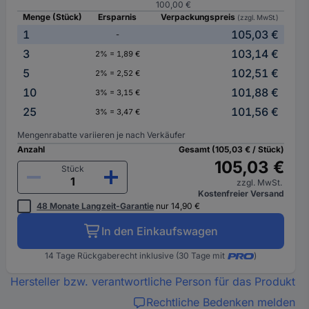
100,00 €
Menge (Stück)
Ersparnis
Verpackungspreis
(zzgl. MwSt.)
1
105,03 €
-
3
103,14 €
2% = 1,89 €
5
102,51 €
2% = 2,52 €
10
101,88 €
3% = 3,15 €
25
101,56 €
3% = 3,47 €
Mengenrabatte variieren je nach Verkäufer
Anzahl
Gesamt (105,03 € / Stück)
105,03 €
Stück
zzgl. MwSt.
Kostenfreier Versand
48 Monate Langzeit-Garantie
nur 14,90 €
In den Einkaufswagen
14 Tage Rückgaberecht inklusive (30 Tage mit
)
Hersteller bzw. verantwortliche Person für das Produkt
Rechtliche Bedenken melden