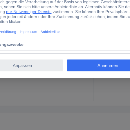
ahl Leuchtmittel
Abm.
(L x B x H) 215 x 10
(Ø x H) 210 mm x 1