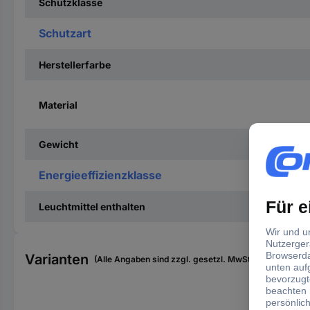
Schutzklasse
Schutzart
Herstellerfarbe
Material
Gewicht
Energieeffizienzklasse
Leuchtmittel enthalten
Varianten
(Alle Angaben sind zzgl. gesetzl. MwSt., zzgl. Versan