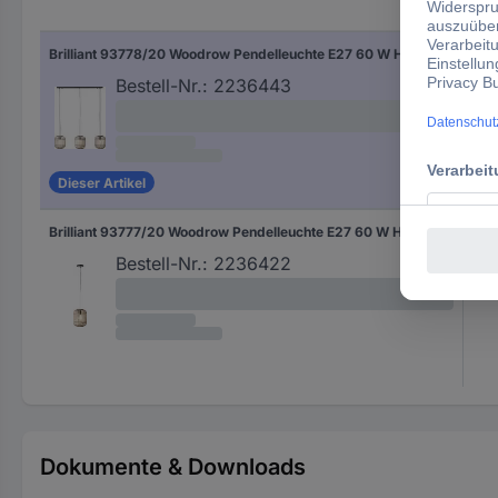
Anz
Brilliant 93778/20 Woodrow Pendelleuchte E27 60 W Hellbraun
3
Bestell-Nr.:
2236443
Dieser Artikel
Brilliant 93777/20 Woodrow Pendelleuchte E27 60 W Hellbraun
1
Bestell-Nr.:
2236422
Dokumente & Downloads