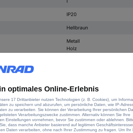
I
IP20
Hellbraun
Metall
Holz
2.37 kg
n.rel
Ja
d)