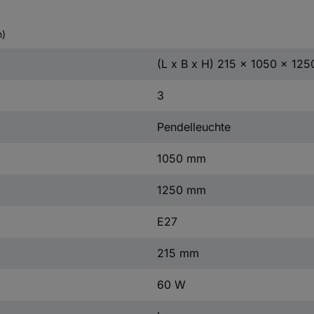
n)
(L x B x H) 215 x 1050 x 12
3
Pendelleuchte
1050 mm
1250 mm
E27
215 mm
60 W