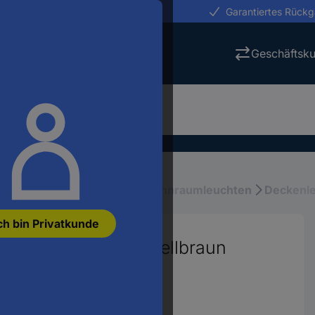
erungen in 24h
Garantiertes Rück
Geschäftsk
tung
Innenbeleuchtung, Wohnraumleuchten
Deckenl
ch bin Privatkunde
leuchte E27 60 W Hellbraun
43