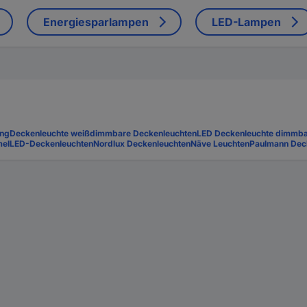
Energiesparlampen
LED-Lampen
ung
Deckenleuchte weiß
dimmbare Deckenleuchten
LED Deckenleuchte dimmb
mel
LED-Deckenleuchten
Nordlux Deckenleuchten
Näve Leuchten
Paulmann Dec