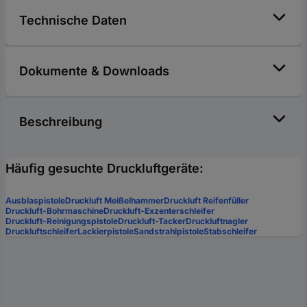
Technische Daten
Dokumente & Downloads
Beschreibung
Häufig gesuchte Druckluftgeräte:
Ausblaspistole
Druckluft Meißelhammer
Druckluft Reifenfüller
Druckluft-Bohrmaschine
Druckluft-Exzenterschleifer
Druckluft-Reinigungspistole
Druckluft-Tacker
Druckluftnagler
Druckluftschleifer
Lackierpistole
Sandstrahlpistole
Stabschleifer