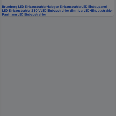
Brumberg LED Einbaustrahler
Halogen Einbaustrahler
LED Einbaupanel
LED Einbaustrahler 230 V
LED Einbaustrahler dimmbar
LED-Einbaustrahler
Paulmann LED Einbaustrahler