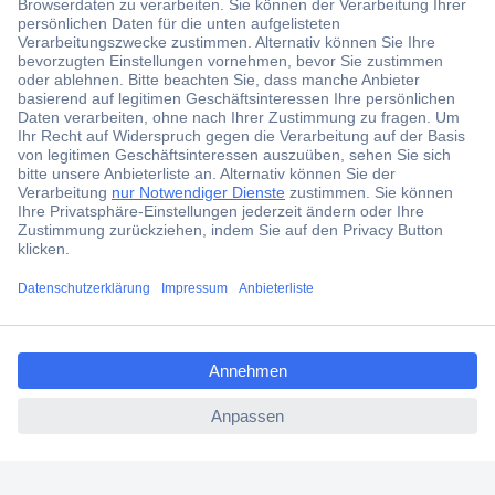
Der Conrad Newsletter
Jetzt anmelden und exklusive Aktionen,
aktuelle News und Angebote immer zuerst
erhalten.
Jetzt anmelden
Filialen
Versandkostenfrei ab 100,00 € zzgl. MwSt. **
ccp.user.init.failed.titl
Angebotsservice
e
Beschaffungsservice
ccp.user.init.failed
Für Geschäftskunden