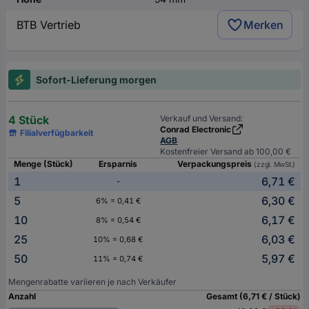
BTB Vertrieb
Merken
Sofort-Lieferung morgen
4 Stück
Verkauf und Versand:
Conrad Electronic
Filialverfügbarkeit
AGB
Kostenfreier Versand ab 100,00 €
Menge (Stück)
Ersparnis
Verpackungspreis
(zzgl. MwSt.)
1
6,71 €
-
5
6,30 €
6% = 0,41 €
10
6,17 €
8% = 0,54 €
25
6,03 €
10% = 0,68 €
50
5,97 €
11% = 0,74 €
Mengenrabatte variieren je nach Verkäufer
Anzahl
Gesamt (6,71 € / Stück)