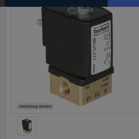
Hst.-
Teile-
Nr.
ein
Abbildung ähnlich