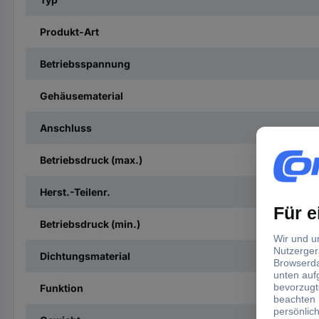
Produkt-Art
Betriebsspannung
Gehäusematerial
Anschluss
Betriebsdruck (max.)
Herst.-Teilenr.
Betriebsdruck (min.)
Dichtungsmaterial
Funktion