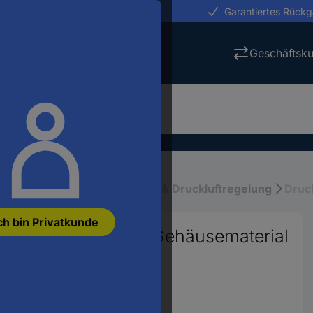
erungen in 24h
Garantiertes Rück
Geschäftsk
fluid
Druckluftaufbereitung & Druckluftregelung
Druck
ch bin Privatkunde
125329 6014 24 V/DC Gehäusematerial
t.