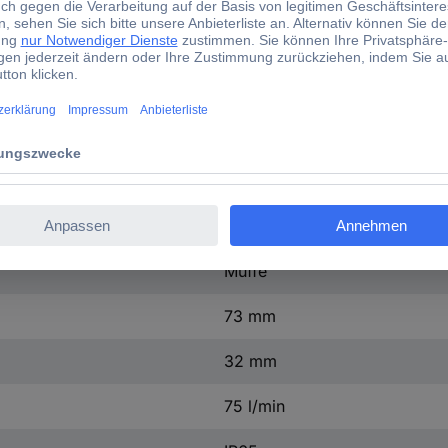
0.332 kg
-10 bis +100 °C
+100 °C
-10 °C
Neutrale Medien
1.5 mm
Muffe
73 mm
32 mm
75 l/min