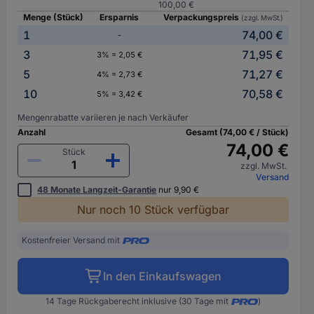
100,00 €
Menge (Stück)
Ersparnis
Verpackungspreis
(zzgl. MwSt.)
1
74,00 €
-
3
71,95 €
3% = 2,05 €
5
71,27 €
4% = 2,73 €
10
70,58 €
5% = 3,42 €
Mengenrabatte variieren je nach Verkäufer
Anzahl
Gesamt (74,00 € / Stück)
74,00 €
Stück
zzgl. MwSt.
Versand
48 Monate Langzeit-Garantie
nur 9,90 €
Nur noch 10 Stück verfügbar
Kostenfreier Versand mit
In den Einkaufswagen
14 Tage Rückgaberecht inklusive (30 Tage mit
)