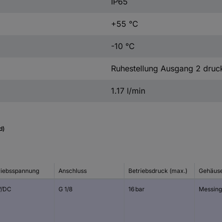
IP65
+55 °C
-10 °C
Ruhestellung Ausgang 2 druc
1.17 l/min
d)
riebsspannung
Anschluss
Betriebsdruck (max.)
Gehäuse
V/DC
G 1/8
16 bar
Messing