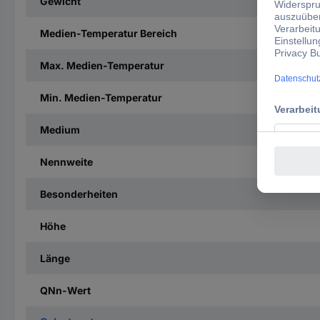
Gewicht
Medien-Temperatur Bereich
Max. Medien-Temperatur
Min. Medien-Temperatur
Medium
Nennweite
Besonderheiten
Höhe
Länge
QNn-Wert