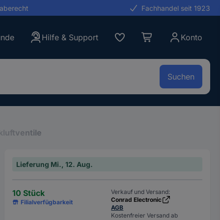
gaberecht
Fachhandel seit 1923
unde
Hilfe & Support
Konto
Suchen
luftventile
Lieferung Mi., 12. Aug.
10 Stück
Verkauf und Versand:
Conrad Electronic
Filialverfügbarkeit
AGB
Kostenfreier Versand ab