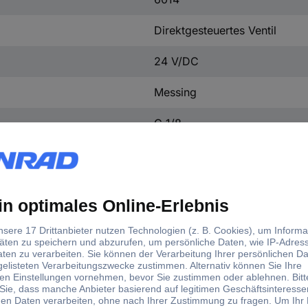
Direktgesteuertes Ventil
24 V/DC
Messing
G 1/8
16 bar
125329
0 bar
FKM
3/2-Wege