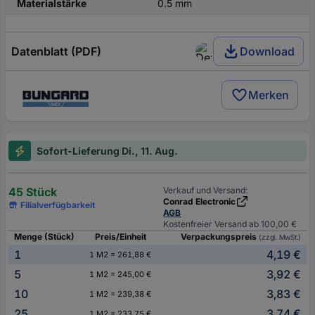
Materialstärke
0.5 mm
Datenblatt (PDF)
Download
Merken
Sofort-Lieferung Di., 11. Aug.
45 Stück
Verkauf und Versand:
Conrad Electronic
Filialverfügbarkeit
AGB
Kostenfreier Versand ab 100,00 €
Menge (Stück)
Preis/Einheit
Verpackungspreis
(zzgl. MwSt.)
1
4,19 €
1 M2 = 261,88 €
5
3,92 €
1 M2 = 245,00 €
10
3,83 €
1 M2 = 239,38 €
25
3,74 €
1 M2 = 233,75 €