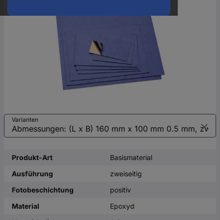
oder
eine
Hst.-
Teile-
Nr.
ein
Varianten
Produkt-Art
Basismaterial
Ausführung
zweiseitig
Fotobeschichtung
positiv
Material
Epoxyd