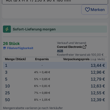
Merken
Sofort-Lieferung morgen
26 Stück
Verkauf und Versand:
Conrad Electronic
Filialverfügbarkeit
AGB
Kostenfreier Versand ab 100,00 €
Menge (Stück)
Ersparnis
Verpackungspreis
(zzgl. MwSt.)
1
13,44 €
-
3
12,96 €
4% = 0,48 €
5
12,79 €
5% = 0,65 €
10
12,63 €
6% = 0,81 €
25
12,55 €
7% = 0,89 €
50
12,39 €
8% = 1,05 €
Mengenrabatte variieren je nach Verkäufer