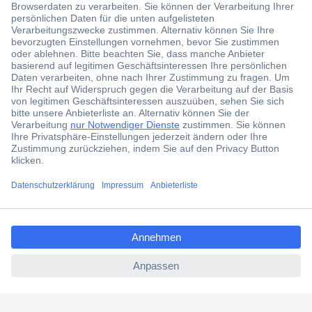
Der Conrad Newsletter
Jetzt anmelden und exklusive Aktionen,
aktuelle News und Angebote immer zuerst
erhalten.
Jetzt anmelden
Filialen
Versandkostenfrei ab 100,00 € zzgl. MwSt. **
ccp.user.init.failed.titl
Angebotsservice
e
Beschaffungsservice
ccp.user.init.failed
Für Geschäftskunden