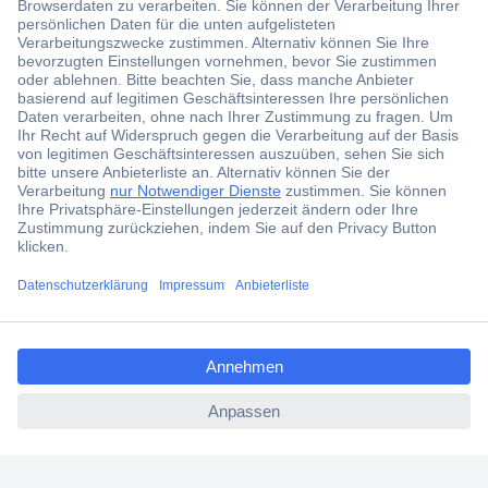
Der Conrad Newsletter
Jetzt anmelden und exklusive Aktionen,
aktuelle News und Angebote immer zuerst
erhalten.
Jetzt anmelden
Filialen
Versandkostenfrei ab 100,00 € zzgl. MwSt. **
ccp.user.init.failed.titl
Angebotsservice
e
Beschaffungsservice
ccp.user.init.failed
Für Geschäftskunden