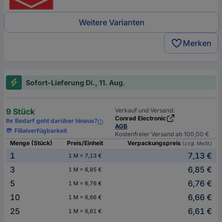
Weitere Varianten
Merken
Sofort-Lieferung Di., 11. Aug.
9 Stück
Verkauf und Versand:
Conrad Electronic
Ihr Bedarf geht darüber hinaus?
AGB
Filialverfügbarkeit
Kostenfreier Versand ab 100,00 €
Menge (Stück)
Preis/Einheit
Verpackungspreis
(zzgl. MwSt.)
1
7,13 €
1 M = 7,13 €
3
6,85 €
1 M = 6,85 €
5
6,76 €
1 M = 6,76 €
10
6,66 €
1 M = 6,66 €
25
6,61 €
1 M = 6,61 €