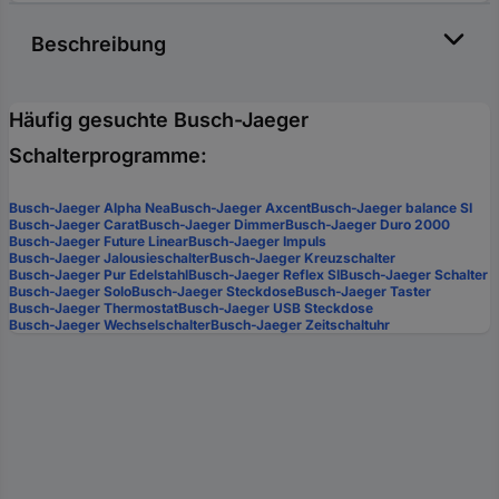
Beschreibung
Häufig gesuchte Busch-Jaeger
Schalterprogramme:
Busch-Jaeger Alpha Nea
Busch-Jaeger Axcent
Busch-Jaeger balance SI
Busch-Jaeger Carat
Busch-Jaeger Dimmer
Busch-Jaeger Duro 2000
Busch-Jaeger Future Linear
Busch-Jaeger Impuls
Busch-Jaeger Jalousieschalter
Busch-Jaeger Kreuzschalter
Busch-Jaeger Pur Edelstahl
Busch-Jaeger Reflex SI
Busch-Jaeger Schalter
Busch-Jaeger Solo
Busch-Jaeger Steckdose
Busch-Jaeger Taster
Busch-Jaeger Thermostat
Busch-Jaeger USB Steckdose
Busch-Jaeger Wechselschalter
Busch-Jaeger Zeitschaltuhr