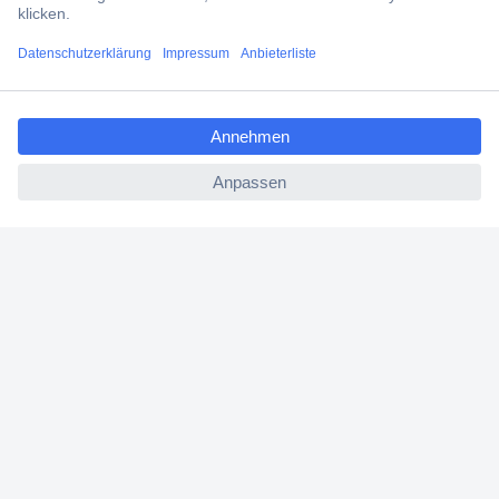
Versandkostenfrei ab 100,00 € zzgl. MwSt. **
Angebotsservice
ccp.user.init.failed.titl
Beschaffungsservice
e
ccp.user.init.failed
Für Geschäftskunden
E-Procurement
Open Catalog Interface (OCI)
Conrad Smart Procure (CSP)
Für Verkäufer
Für Affiliate