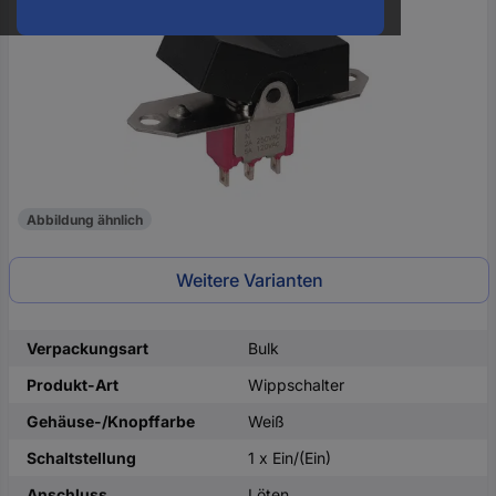
oder
eine
Hst.-
Teile-
Nr.
ein
Abbildung ähnlich
Weitere Varianten
Verpackungsart
Bulk
Produkt-Art
Wippschalter
Gehäuse-/Knopffarbe
Weiß
Schaltstellung
1 x Ein/(Ein)
Anschluss
Löten