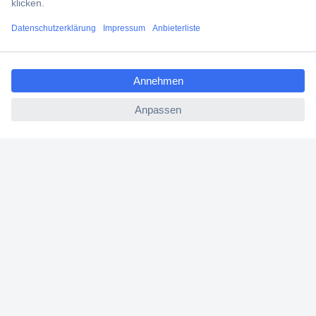
Versandkostenfrei ab 100,00 € zzgl. MwSt. **
Angebotsservice
ccp.user.init.failed.titl
Beschaffungsservice
e
ccp.user.init.failed
Für Geschäftskunden
E-Procurement
Open Catalog Interface (OCI)
Conrad Smart Procure (CSP)
Für Verkäufer
Für Affiliate