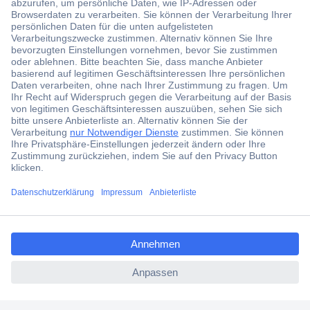
Der Conrad Newsletter
Jetzt anmelden und exklusive Aktionen,
aktuelle News und Angebote immer zuerst
erhalten.
Jetzt anmelden
Filialen
Versandkostenfrei ab 100,00 € zzgl. MwSt. **
ccp.user.init.failed.titl
Angebotsservice
e
Beschaffungsservice
ccp.user.init.failed
Für Geschäftskunden