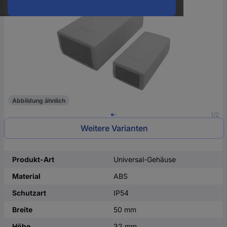
oder
eine
Hst.-
Teile-
Nr.
ein
Abbildung ähnlich
1/2
Weitere Varianten
Produkt-Art
Universal-Gehäuse
Material
ABS
Schutzart
IP54
Breite
50 mm
Höhe
32 mm