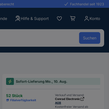
gaberecht
Fachhandel seit 1923
unde
Hilfe & Support
Konto
Suchen
Sofort-Lieferung Mo., 10. Aug.
52 Stück
Verkauf und Versand:
Conrad Electronic
Filialverfügbarkeit
AGB
Kostenfreier Versand ab