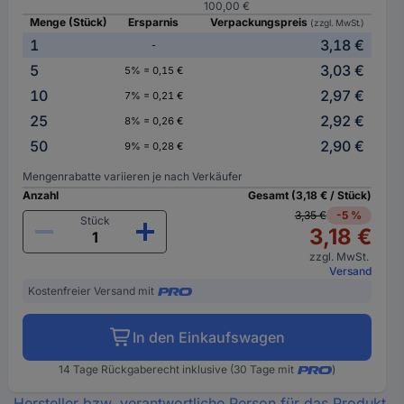
100,00 €
Menge (Stück)
Ersparnis
Verpackungspreis
(zzgl. MwSt.)
1
3,18 €
-
5
3,03 €
5% = 0,15 €
10
2,97 €
7% = 0,21 €
25
2,92 €
8% = 0,26 €
50
2,90 €
9% = 0,28 €
Mengenrabatte variieren je nach Verkäufer
Anzahl
Gesamt (3,18 € / Stück)
3,35 €
-5 %
Stück
3,18 €
zzgl. MwSt.
Versand
Kostenfreier Versand mit
In den Einkaufswagen
14 Tage Rückgaberecht inklusive (30 Tage mit
)
Hersteller bzw. verantwortliche Person für das Produkt