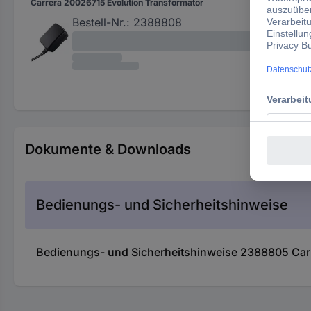
Carrera 20026715 Evolution Transformator
Tra
Bestell-Nr.:
2388808
Dokumente & Downloads
Bedienungs- und Sicherheitshinweise
Bedienungs- und Sicherheitshinweise 2388805 Carr