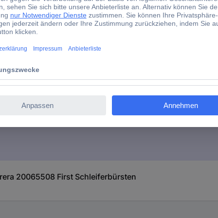
nsformator
Evolution
era 20065508 First Schleiferbürsten