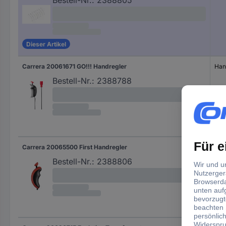
Bestell-Nr.:
2388805
Dieser Artikel
Carrera 20061671 GO!!! Handregler
Han
Bestell-Nr.:
2388788
Carrera 20065500 First Handregler
Han
Bestell-Nr.:
2388806