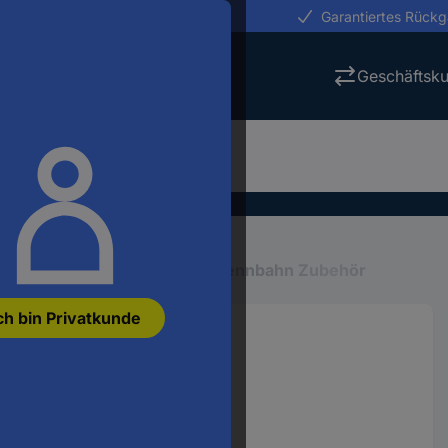
erungen in 24h
Garantiertes Rück
Geschäftsk
elzeug
Autorennbahnen
Rennbahn Zubehör
ch bin Privatkunde
rsten
805