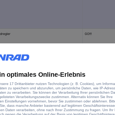
dregler
GO!!!
dregler
First