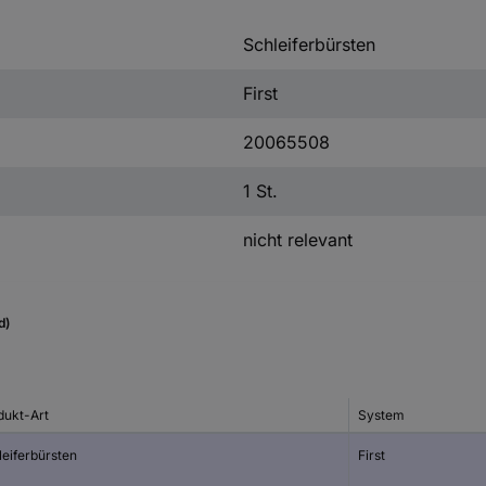
Schleiferbürsten
First
20065508
1 St.
nicht relevant
d)
dukt-Art
System
leiferbürsten
First