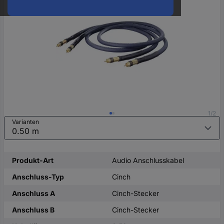
oder
eine
Hst.-
Teile-
Nr.
ein
1/2
Varianten
Produkt-Art
Audio Anschlusskabel
Anschluss-Typ
Cinch
Anschluss A
Cinch-Stecker
Anschluss B
Cinch-Stecker