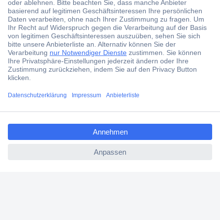
aktuelle News und Angebote immer zuerst
erhalten.
Jetzt anmelden
Filialen
Versandkostenfrei ab 100,00 € zzgl. MwSt. **
ccp.user.init.failed.titl
Angebotsservice
e
Beschaffungsservice
ccp.user.init.failed
Für Geschäftskunden
E-Procurement
Open Catalog Interface (OCI)