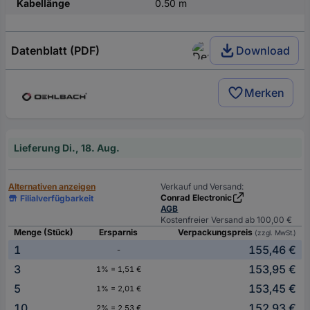
Kabellänge
0.50 m
Datenblatt (PDF)
Download
Merken
Lieferung Di., 18. Aug.
Alternativen anzeigen
Verkauf und Versand:
Conrad Electronic
Filialverfügbarkeit
AGB
Kostenfreier Versand ab 100,00 €
Menge (Stück)
Ersparnis
Verpackungspreis
(zzgl. MwSt.)
1
155,46 €
-
3
153,95 €
1% = 1,51 €
5
153,45 €
1% = 2,01 €
10
152,93 €
2% = 2,53 €