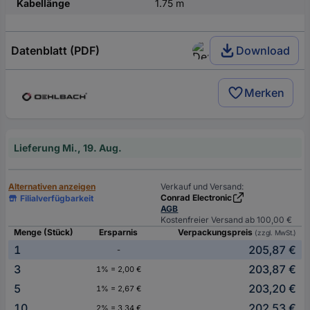
Kabellänge
1.75 m
Datenblatt (PDF)
Download
Merken
Lieferung Mi., 19. Aug.
Alternativen anzeigen
Verkauf und Versand:
Conrad Electronic
Filialverfügbarkeit
AGB
Kostenfreier Versand ab 100,00 €
Menge (Stück)
Ersparnis
Verpackungspreis
(zzgl. MwSt.)
1
205,87 €
-
3
203,87 €
1% = 2,00 €
5
203,20 €
1% = 2,67 €
10
202,53 €
2% = 3,34 €