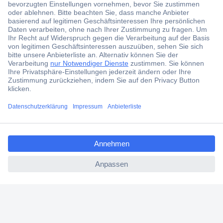
Jetzt anmelden und exklusive Aktionen,
aktuelle News und Angebote immer zuerst
erhalten.
Jetzt anmelden
Filialen
Versandkostenfrei ab 100,00 € zzgl. MwSt. **
ccp.user.init.failed.titl
Angebotsservice
e
Beschaffungsservice
ccp.user.init.failed
Für Geschäftskunden
E-Procurement