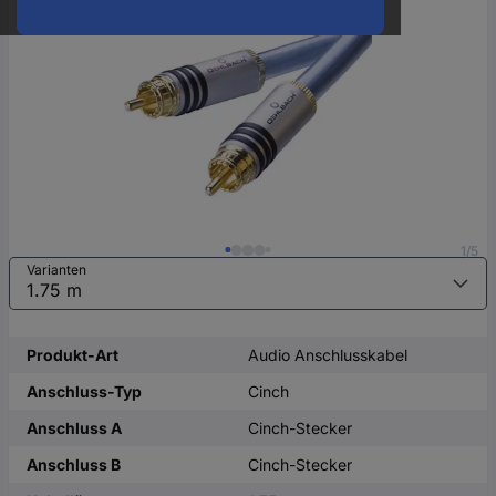
oder
eine
Hst.-
Teile-
Nr.
ein
1/5
Varianten
Produkt-Art
Audio Anschlusskabel
Anschluss-Typ
Cinch
Anschluss A
Cinch-Stecker
Anschluss B
Cinch-Stecker