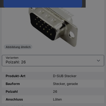
oder
eine
Hst.-
Teile-
Nr.
ein
Abbildung ähnlich
Varianten
Produkt-Art
D-SUB Stecker
Bauform
Stecker, gerade
Polzahl
26
Anschluss
Löten