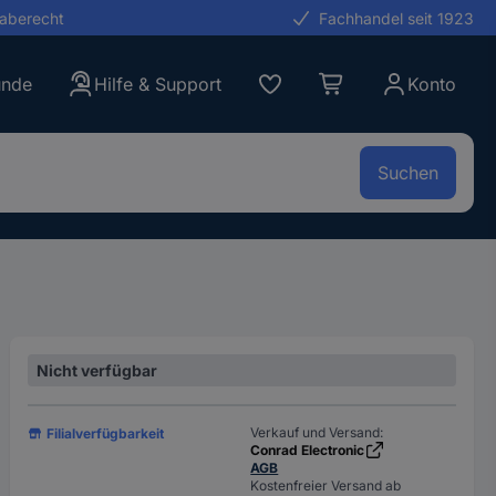
gaberecht
Fachhandel seit 1923
unde
Hilfe & Support
Konto
Suchen
Nicht verfügbar
Verkauf und Versand:
Filialverfügbarkeit
Conrad Electronic
AGB
Kostenfreier Versand ab