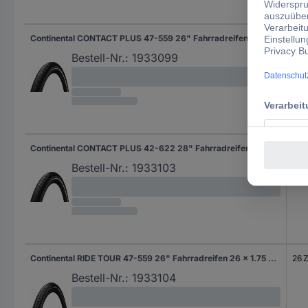
Continental CONTACT PLUS 47-559 26" Fahrradreifen 26 x 1.75 Schwarz
26 Z
Bestell-Nr.:
1933099
Continental CONTACT PLUS 42-622 28" Fahrradreifen 28 x 1.6 Schwarz
28 Z
Bestell-Nr.:
1933103
Continental RIDE TOUR 47-559 26" Fahrradreifen 26 x 1.75 Schwarz
26 Z
Bestell-Nr.:
1933104