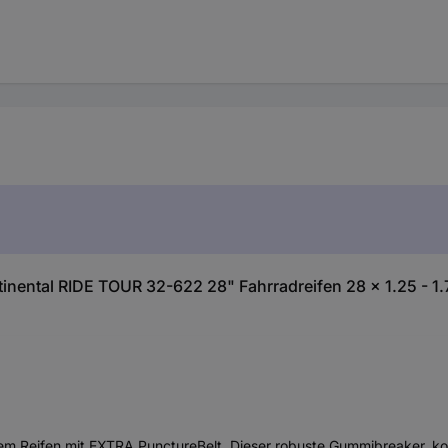
nental RIDE TOUR 32-622 28" Fahrradreifen 28 x 1.25 - 1
 einem Reifen mit EXTRA PunctureBelt. Dieser robuste Gummibreaker, 