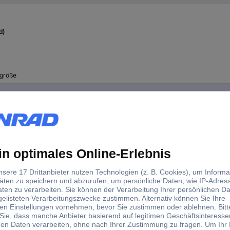
d)
größe
oll
oll