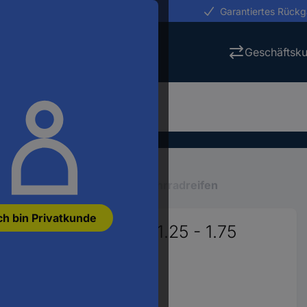
erungen in 24h
Garantiertes Rück
Geschäftsk
ahrrad
Fahrradzubehör
Fahrradreifen
ch bin Privatkunde
ahrradreifen 28 x 1.25 - 1.75