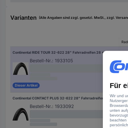
Varianten
(Alle Angaben sind zzgl. gesetzl. MwSt., zzgl. Versan
Rad
Continental RIDE TOUR 32-622 28" Fahrradreifen 28 x 1.25 - 1.75 Schwarz
28 Z
Bestell-Nr.:
1933105
Dieser Artikel
Continental CONTACT PLUS 32-622 28" Fahrradreifen 28 x 1.25 - 1.75 Schwarz
28 Z
Bestell-Nr.:
1933092