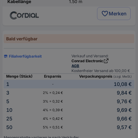
Kabellänge
1.50 m
Merken
Bald verfügbar
Verkauf und Versand:
Filialverfügbarkeit
Conrad Electronic
AGB
Kostenfreier Versand ab 100,00 €
Menge (Stück)
Ersparnis
Verpackungspreis
(zzgl. MwSt.)
1
10,08 €
-
3
9,84 €
2% = 0,24 €
5
9,76 €
3% = 0,32 €
10
9,69 €
4% = 0,39 €
25
9,66 €
4% = 0,42 €
50
9,57 €
5% = 0,51 €
Mengenrabatte variieren je nach Verkäufer