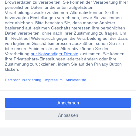
Der Conrad Newsletter
Jetzt anmelden und exklusive Aktionen,
aktuelle News und Angebote immer zuerst
erhalten.
Jetzt anmelden
ccp.user.init.failed.titl
Filialen
e
Versandkostenfrei ab 100,00 € zzgl. MwSt. **
ccp.user.init.failed
Angebotsservice
Beschaffungsservice