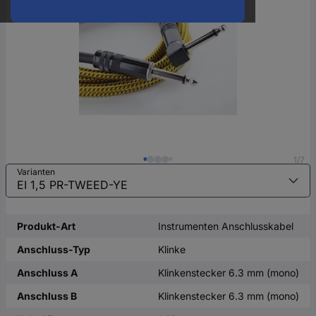
oder
eine
Hst.-
Teile-
Nr.
ein
1/7
Varianten
Produkt-Art
Instrumenten Anschlusskabel
Anschluss-Typ
Klinke
Anschluss A
Klinkenstecker 6.3 mm (mono)
Anschluss B
Klinkenstecker 6.3 mm (mono)