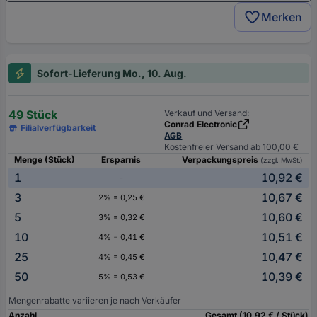
Merken
Sofort-Lieferung Mo., 10. Aug.
49 Stück
Verkauf und Versand:
Conrad Electronic
Filialverfügbarkeit
AGB
Kostenfreier Versand ab 100,00 €
Menge (Stück)
Ersparnis
Verpackungspreis
(zzgl. MwSt.)
1
10,92 €
-
3
10,67 €
2% = 0,25 €
5
10,60 €
3% = 0,32 €
10
10,51 €
4% = 0,41 €
25
10,47 €
4% = 0,45 €
50
10,39 €
5% = 0,53 €
Mengenrabatte variieren je nach Verkäufer
Anzahl
Gesamt (10,92 € / Stück)