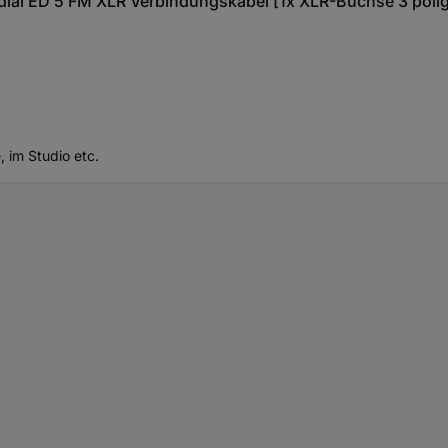
al ED 5 FM XLR Verbindungskabel [1x XLR-Buchse 3 polig -
 im Studio etc.