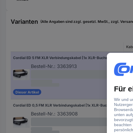
Varianten
(Alle Angaben sind zzgl. gesetzl. MwSt., zzgl. Versan
Kab
Cordial ED 5 FM XLR Verbindungskabel [1x XLR-Buchse 3 polig - 1x XLR-Stecker 3 polig] 5 m Schwarz
5 m
Bestell-Nr.:
3363913
Dieser Artikel
Cordial ED 0,5 FM XLR Verbindungskabel [1x XLR-Buchse 3 polig - 1x XLR-Stecker 3 polig] 0.50 m Schwarz
0.5
Bestell-Nr.:
3363908