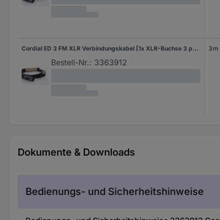
Cordial ED 3 FM XLR Verbindungskabel [1x XLR-Buchse 3 polig - 1x XLR-Stecker 3 polig] 3 m Schwarz
3 m
Bestell-Nr.:
3363912
Dokumente & Downloads
Bedienungs- und Sicherheitshinweise