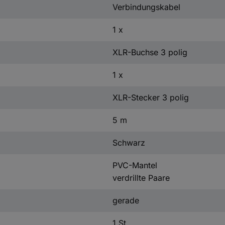
Verbindungskabel
1 x
XLR-Buchse 3 polig
1 x
XLR-Stecker 3 polig
5 m
Schwarz
PVC-Mantel
verdrillte Paare
gerade
1 St.