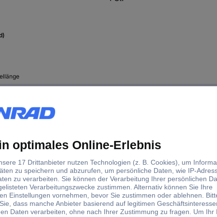
d)
ellänge
0 m