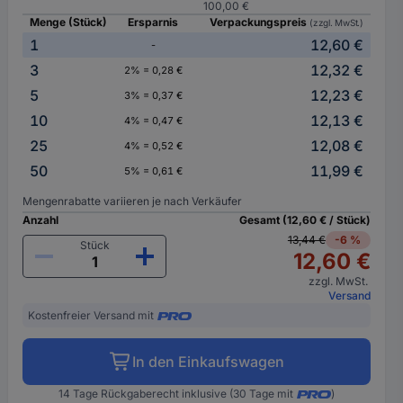
100,00 €
Menge (Stück)
Ersparnis
Verpackungspreis
(zzgl. MwSt.)
1
12,60 €
-
3
12,32 €
2% = 0,28 €
5
12,23 €
3% = 0,37 €
10
12,13 €
4% = 0,47 €
25
12,08 €
4% = 0,52 €
50
11,99 €
5% = 0,61 €
Mengenrabatte variieren je nach Verkäufer
Anzahl
Gesamt (12,60 € / Stück)
13,44 €
-6 %
Stück
12,60 €
zzgl. MwSt.
Versand
Kostenfreier Versand mit
In den Einkaufswagen
14 Tage Rückgaberecht inklusive (30 Tage mit
)