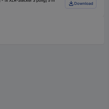
 1x XLR-Stecker 3 polig] 5 m
Download