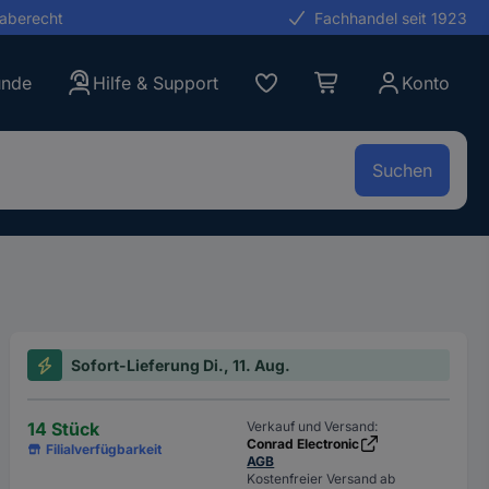
gaberecht
Fachhandel seit 1923
unde
Hilfe & Support
Konto
Suchen
Sofort-Lieferung Di., 11. Aug.
14 Stück
Verkauf und Versand:
Conrad Electronic
Filialverfügbarkeit
AGB
Kostenfreier Versand ab