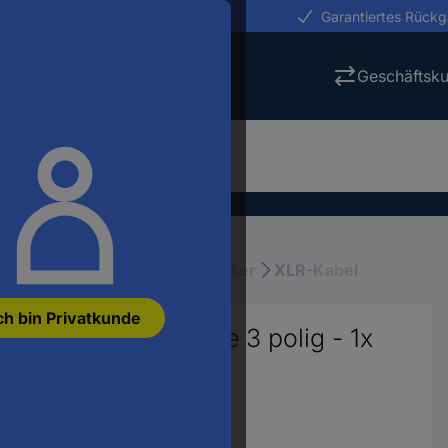
erungen in 24h
Garantiertes Rück
Geschäftsk
Bühnen-, Studio- Kabel & Stecker
XLR-Kabel
ch bin Privatkunde
bel [1x XLR-Buchse 3 polig - 1x