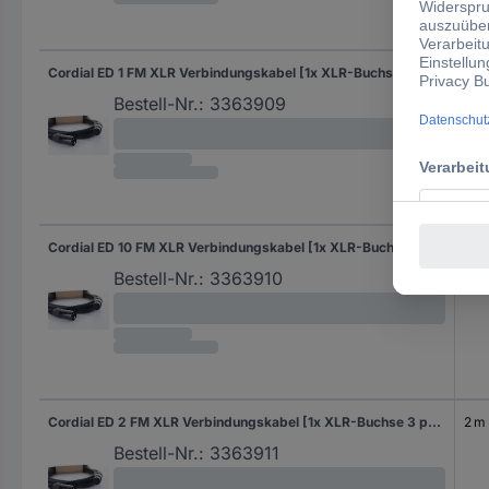
Cordial ED 1 FM XLR Verbindungskabel [1x XLR-Buchse 3 polig - 1x XLR-Stecker 3 polig] 1 m Schwarz
1 m
Bestell-Nr.:
3363909
Cordial ED 10 FM XLR Verbindungskabel [1x XLR-Buchse 3 polig - 1x XLR-Stecker 3 polig] 10 m Schwarz
10 
Bestell-Nr.:
3363910
Cordial ED 2 FM XLR Verbindungskabel [1x XLR-Buchse 3 polig - 1x XLR-Stecker 3 polig] 2 m Schwarz
2 m
Bestell-Nr.:
3363911