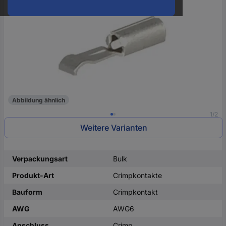
oder
eine
Hst.-
Teile-
Nr.
ein
Abbildung ähnlich
1/2
Weitere Varianten
Verpackungsart
Bulk
Produkt-Art
Crimpkontakte
Bauform
Crimpkontakt
AWG
AWG6
Anschluss
Crimp