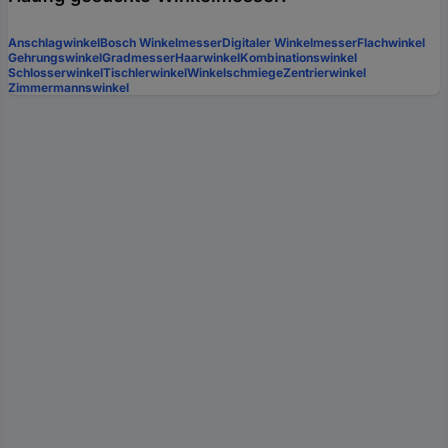
Anschlagwinkel
Bosch Winkelmesser
Digitaler Winkelmesser
Flachwinkel
Gehrungswinkel
Gradmesser
Haarwinkel
Kombinationswinkel
Schlosserwinkel
Tischlerwinkel
Winkelschmiege
Zentrierwinkel
Zimmermannswinkel