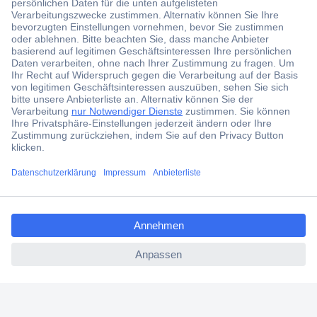
Der Conrad Newsletter
Jetzt anmelden und exklusive Aktionen,
aktuelle News und Angebote immer zuerst
erhalten.
Jetzt anmelden
Filialen
Versandkostenfrei ab 100,00 € zzgl. MwSt. **
ccp.user.init.failed.titl
Angebotsservice
e
Beschaffungsservice
ccp.user.init.failed
Für Geschäftskunden
E-Procurement