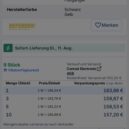
Herstellerfarbe
Schwarz
Gelb
Merken
Sofort-Lieferung Di., 11. Aug.
9 Stück
Verkauf und Versand:
Conrad Electronic
Filialverfügbarkeit
AGB
Kostenfreier Versand ab 100,00 €
Menge (Stück)
Preis/Einheit
Verpackungspreis
(zzgl. MwSt.)
1
163,86 €
1 M = 188,34 €
3
159,87 €
1 M = 183,76 €
5
158,53 €
1 M = 182,22 €
10
157,20 €
1 M = 180,69 €
Mengenrabatte variieren je nach Verkäufer