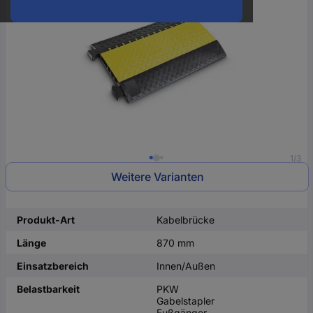
oder
eine
Hst.-
Teile-
Nr.
ein
1/3
Weitere Varianten
Produkt-Art
Kabelbrücke
Länge
870 mm
Einsatzbereich
Innen/Außen
Belastbarkeit
PKW
Gabelstapler
Fußgänger