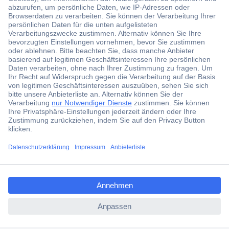
Jetzt anmelden und exklusive Aktionen,
aktuelle News und Angebote immer zuerst
erhalten.
Jetzt anmelden
Filialen
Versandkostenfrei ab 100,00 € zzgl. MwSt. **
Angebotsservice
Beschaffungsservice
ccp.user.init.failed.titl
e
Für Geschäftskunden
ccp.user.init.failed
E-Procurement
Open Catalog Interface (OCI)