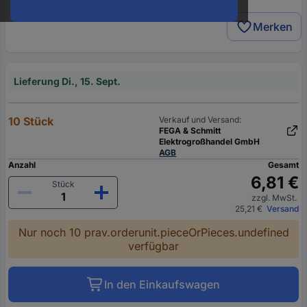
oder
eine
Merken
Hst.-
Teile-
Nr.
ein
Lieferung Di., 15. Sept.
10 Stück
Verkauf und Versand:
FEGA & Schmitt
Elektrogroßhandel GmbH
AGB
Anzahl
Gesamt
6,81 €
Stück
zzgl. MwSt.
25,21 €
Versand
Nur noch 10 prav.orderunit.pieceOrPieces.undefined
verfügbar
In den Einkaufswagen