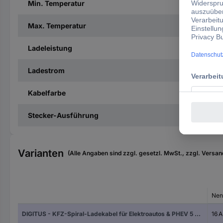
Min. Temperatur
Max. Temperatur
Ladeleistung
Ladestrom
Kabelfarbe
Stecker-Ausführung
Varianten
(Alle Angaben sind zzgl. gesetzl. MwSt., zzgl. Versan
Nen
DIGITUS - KFZ-Spiral-Ladekabel für Elektroautos & PHEV 5 m Typ 2 Mode 3 3-Phasig 16 A 11 kW Schwarz
16 A