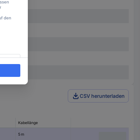
CSV herunterladen
Kabellänge
5 m