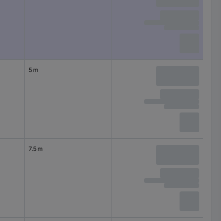
5 m
7.5 m