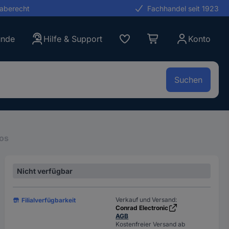
gaberecht
Fachhandel seit 1923
unde
Hilfe & Support
Konto
Suchen
tos
Nicht verfügbar
Verkauf und Versand:
Filialverfügbarkeit
Conrad Electronic
AGB
Kostenfreier Versand ab