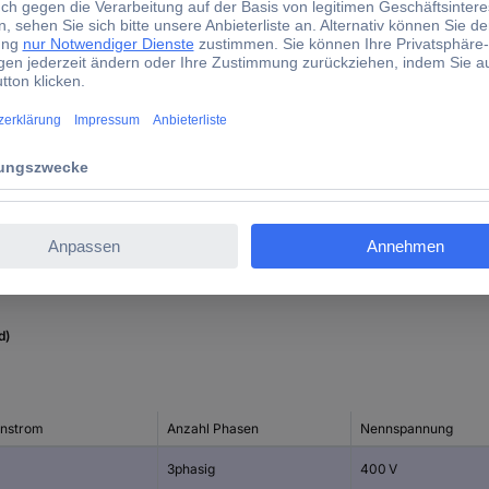
-30 °C
50 °C
11 kW
16 A
Schwarz
gerade
d)
nstrom
Anzahl Phasen
Nennspannung
3phasig
400 V