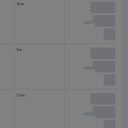
10 m
5 m
7.5 m