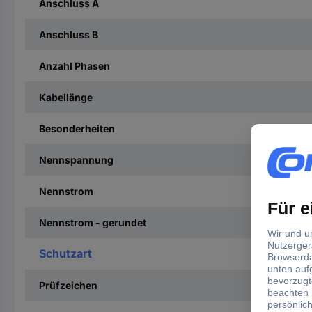
Anschluss A
Anschluss B
Anzahl Phasen
Kabellänge
Besonderheiten
Nennspannung
Nennstrom
Nennstrom - gerundet
Schutzart
Prüfzeichen