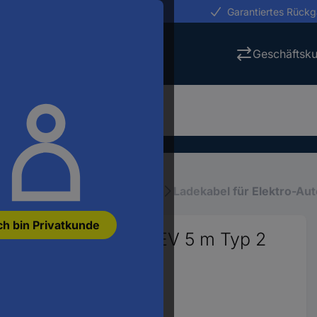
erungen in 24h
Garantiertes Rück
Geschäftsk
räte
eMobility Ladetechnik
Ladekabel für Elektro-Au
ch bin Privatkunde
r Elektroautos & PHEV 5 m Typ 2
rz
615734