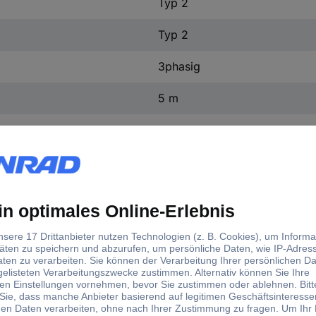
Typ 2
Typ 2
3phasig
5 m
Spiralkabel
400 V
16 A
16 A
IP55
IEC 62196-2