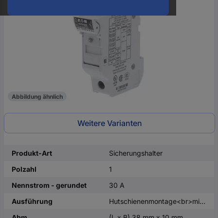
oder
eine
Hst.-
Teile-
Nr.
ein
Abbildung ähnlich
Weitere Varianten
Produkt-Art
Sicherungshalter
Polzahl
1
Nennstrom - gerundet
30 A
Ausführung
Hutschienenmontage<br>mit mechanischer Sicherungsanzeige
Abm.
(L x B) 38 mm x 10 mm