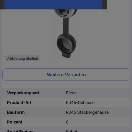
oder
eine
Hst.-
Teile-
Nr.
ein
Abbildung ähnlich
Weitere Varianten
Verpackungsart
Piece
Produkt-Art
RJ45-Gehäuse
Bauform
RJ45 Steckergehäuse
Polzahl
8
Spezifikation
Kabel