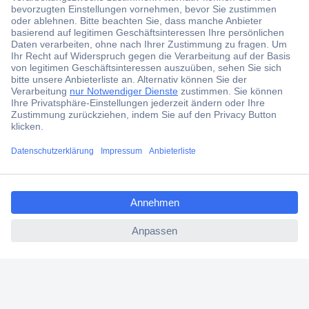
Jetzt anmelden und exklusive Aktionen,
aktuelle News und Angebote immer zuerst
erhalten.
Jetzt anmelden
Filialen
Versandkostenfrei ab 100,00 € zzgl. MwSt. **
ccp.user.init.failed.titl
Angebotsservice
e
Beschaffungsservice
ccp.user.init.failed
Für Geschäftskunden
E-Procurement