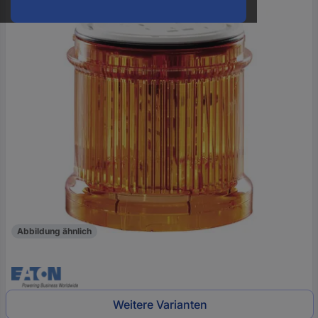
oder
eine
Hst.-
Teile-
Nr.
ein
Abbildung ähnlich
Weitere Varianten