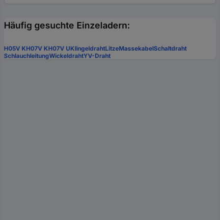
Häufig gesuchte Einzeladern:
H05V K
H07V K
H07V U
Klingeldraht
Litze
Massekabel
Schaltdraht
Schlauchleitung
Wickeldraht
YV-Draht