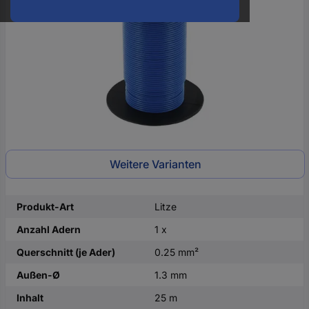
oder
eine
Hst.-
Teile-
Nr.
ein
Weitere Varianten
Produkt-Art
Litze
Anzahl Adern
1 x
Querschnitt (je Ader)
0.25 mm²
Außen-Ø
1.3 mm
Inhalt
25 m