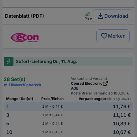
Datenblatt (PDF)
Download
Merken
Sofort-Lieferung Di., 11. Aug.
28 Set(s)
Verkauf und Versand:
Conrad Electronic
Filialverfügbarkeit
AGB
Kostenfreier Versand ab 100,00 €
Menge (Set(s))
Preis/Einheit
Verpackungspreis
(zzgl. MwSt.)
1
11,76 €
1 M = 0,47 €
3
11,11 €
1 M = 0,44 €
5
10,89 €
1 M = 0,44 €
10
10,67 €
1 M = 0,43 €